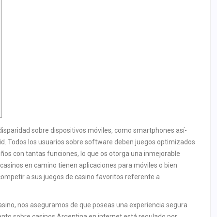
ia disparidad sobre dispositivos móviles, como smartphones así­
id. Todos los usuarios sobre software deben juegos optimizados
ños con tantas funciones, lo que os otorga una inmejorable
s casinos en camino tienen aplicaciones para móviles o bien
competir a sus juegos de casino favoritos referente a
 casino, nos aseguramos de que poseas una experiencia segura
ento sobre casinos Argentina en internet está regulado por