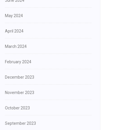
June 2024
May 2024
April 2024
March 2024
February 2024
December 2023
November 2023
October 2023
September 2023