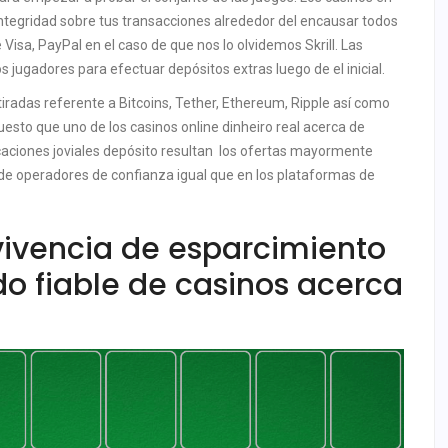
integridad sobre tus transacciones alrededor del encausar todos
isa, PayPal en el caso de que nos lo olvidemos Skrill. Las
 jugadores para efectuar depósitos extras luego de el inicial.
tiradas referente a Bitcoins, Tether, Ethereum, Ripple así­ como
esto que uno de los casinos online dinheiro real acerca de
caciones joviales depósito resultan los ofertas mayormente
de operadores de confianza igual que en los plataformas de
vivencia de esparcimiento
do fiable de casinos acerca