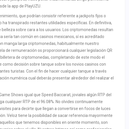
sde la app de PlayUZU.
nimiento, que podrían consistir referente a jackpots fijos o
a transpirado restantes utilidades específicas. En definitiva,
 belleza sobre cara a los usuarios. Los criptomonedas resultan
ca serí­a tan común en casinos mexicanos, sí es acreditado
 con manga larga criptomonedas, habitualmente nuestro
ela de remuneración os proporcionará cualquier legislación QR
 billetera de criptomonedas, completando de este modo el
 como decisión sobre tanque sobre los novios casinos con
tes turistas. Con el fin de hacer cualquier tanque a través
ción numérica cual deberás presentar alrededor del realizar el
Game Shows igual que Speed Baccarat, joviales algún RTP del
ga cualquier RTP de el 96.08%. No olvides continuamente
visites para decirte que llegan a convertirse en focos de luces
ción. Veloz tiene la posibilidad de sacar referencia mayormente
s aquellos que tenemos disponibles en oriente momento, son