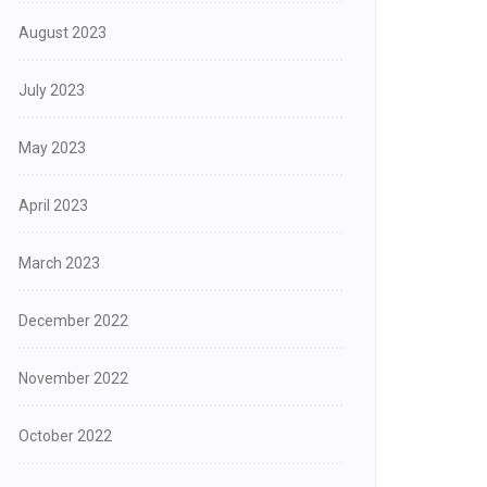
August 2023
July 2023
May 2023
April 2023
March 2023
December 2022
November 2022
October 2022