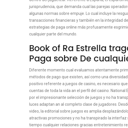
jurisprudencia, que demanda cual las parejas operado
algunas normas sobre empuje. Lo cual incluye la resgua
transacciones financieras y también en la integridad de
estrategias de paga online más profusamente esgrimida
cualquier parte del mundo.
Book of Ra Estrella tra
Paga sobre De cualqui
Diferente momento cual evaluamos atentamente prime
métodos de pago que existen, así como una diversidad
positivo referente a juegos de casino, es necesario qu
cuentas de toda la vida an el perfil del casino. National
por el impresionante selección de juegos y no ha trans
luces adaptan an al completo clase de jugadores. Des
video, la editorial sobre juegos es amplia desplazándol
atractivas promociones y no ha transpirado la interfaz s
tiempo cualquier relaciones gracias entretenimiento re