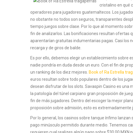
cristalino en qué 
operadores para jugadores guatemaltecos. Los jugador
no obstante no todos son seguros, transparentes despla
tiempo juegos sobre clase. Por lo que al momento sobr
fin de analizarlos. Las bonificaciones resultan ofertas 
aparentarían gratuitas indumentarias pagas. Casi los n
recarga y de giros de balde.
Es por ello, debemos elegir un establecimiento sobre es
nadie pondrí­a en duda desde un euro. Con el fin de pro
un ranking de los diez mejores.
Book of Ra Estrella tra
euros resultan sobre todo populares dentro de los juga
desean disfrutar de los slots. Savaspin Casino es una m
la patologí­a del túnel carpiano gran proposición de jue
fin de más jugadores. Dentro del escoger la mejor plana
proposición sobre admisión, esto es extremadamente j
Por lo general, los casinos sobre tanque ínfimo lanzan
pago minúsculo permitido durante medio. Tenemos casi
requieren cual realizes algún pago sobre $30.00 MXN p