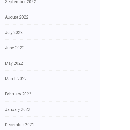
September 2022
August 2022
July 2022
June 2022
May 2022
March 2022
February 2022
January 2022
December 2021