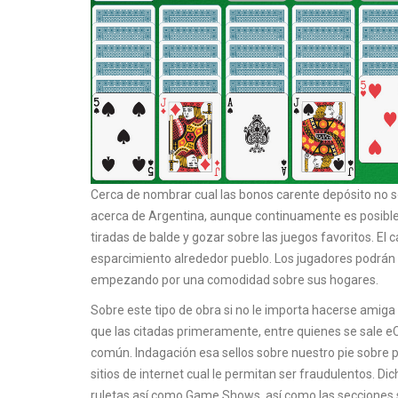
Cerca de nombrar cual las bonos carente depósito no s
acerca de Argentina, aunque continuamente es posible 
tiradas de balde y gozar sobre las juegos favoritos. E
esparcimiento alrededor pueblo. Los jugadores podrán e
empezando por una comodidad sobre sus hogares.
Sobre este tipo de obra si no le importa hacerse amig
que las citadas primeramente, entre quienes se sale 
común. Indagación esa sellos sobre nuestro pie sobre pá
sitios de internet cual le permitan ser fraudulentos. D
ruletas así­ como Game Shows, así­ como las secciones 