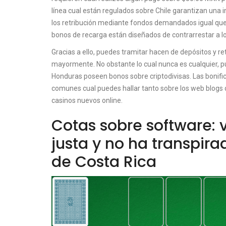
línea cual están regulados sobre Chile garantizan una 
los retribución mediante fondos demandados igual que V
bonos de recarga están diseñados de contrarrestar a los
Gracias a ello, puedes tramitar hacen de depósitos y re
mayormente. No obstante lo cual nunca es cualquier, pu
Honduras poseen bonos sobre criptodivisas. Las bonifi
comunes cual puedes hallar tanto sobre los web blogs 
casinos nuevos online.
Cotas sobre software: 
justa y no ha transpira
de Costa Rica