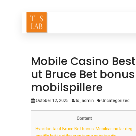
Mobile Casino Best
ut Bruce Bet bonus 
mobilspillere
October 12, 2025
ts_admin
Uncategorized
Content
Hvordan ta ut Bruce Bet bonus: Mobilcasino lar deg