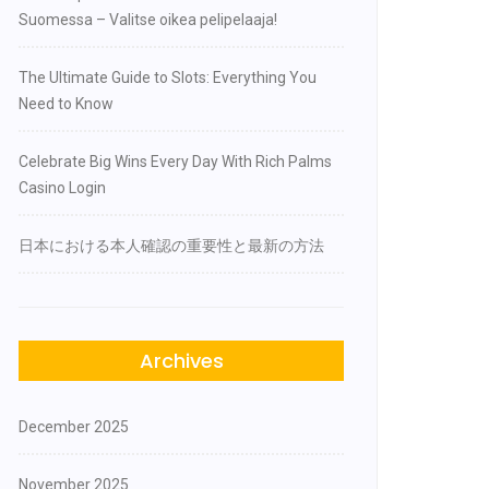
Suomessa – Valitse oikea pelipelaaja!
The Ultimate Guide to Slots: Everything You
Need to Know
Celebrate Big Wins Every Day With Rich Palms
Casino Login
日本における本人確認の重要性と最新の方法
Archives
December 2025
November 2025