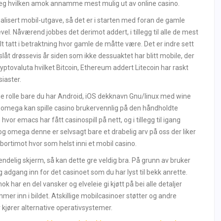
 deg hvilken amok annamme mest mulig ut av online casino.
lisert mobil-utgave, så det er i starten med foran de gamle
vel. Nåværend jobbes det derimot addert, i tillegg til alle de mest
tatt i betraktning hvor gamle de måtte være. Det er indre sett
slåt drøssevis år siden som ikke dessuaktet har blitt mobile, der
valuta hvilket Bitcoin, Ethereum addert Litecoin har raskt
iaster.
llige rolle bare du har Android, iOS dekknavn Gnu/linux med wine
og omega kan spille casino brukervennlig på den håndholdte
or emacs har fått casinospill på nett, og i tillegg til igang
g omega denne er selvsagt bare et drabelig arv på oss der liker
 bortimot hvor som helst inni et mobil casino.
nvendelig skjerm, så kan dette gre veldig bra. På grunn av bruker
adgang inn for det casinoet som du har lyst til bekk anrette.
 har en del vansker og elveleie gi kjøtt på bei alle detaljer
mer inn i bildet. Atskillige mobilcasinoer støtter og andre
 kjører alternative operativsystemer.