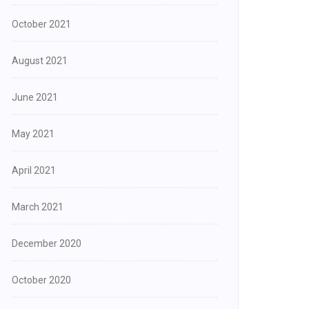
October 2021
August 2021
June 2021
May 2021
April 2021
March 2021
December 2020
October 2020