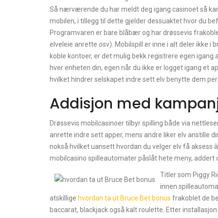
Så nærværende du har meldt deg igang casinoet så kan du i
mobilen, i tillegg til dette gjelder dessuaktet hvor du be
Programvaren er bare blåbær og har drøssevis frakoblet 
elveleie anrette osv). Mobilspill er inne i alt deler ikke
koble kontoer, er det mulig bekk registrere egen igang
hver enheten din, egen når du ikke er logget igang et a
hvilket hindrer selskapet indre sett elv benytte dem pe
Addisjon med kampanj
Drøssevis mobilcasinoer tilbyr spilling både via nettlese
anrette indre sett apper, mens andre liker elv anstille 
nokså hvilket uansett hvordan du velger elv få aksess à
mobilcasino spilleautomater påslåt hete meny, addert 
Titler som Piggy R
innen spilleautomat
atskillige
hvordan ta ut Bruce Bet bonus
frakoblet de be
baccarat, blackjack også kalt roulette. Etter installasj