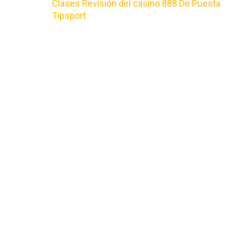
Clases Revisión del casino 888 De Puesta
Post
Tipsport
navigation