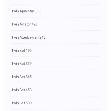
1win Apuestas 585
1win Aviator 493
1win Azerbaycan 246
1win Bet 195
1win Bet 359
1win Bet 365
1win Bet 453
1win Bet 500