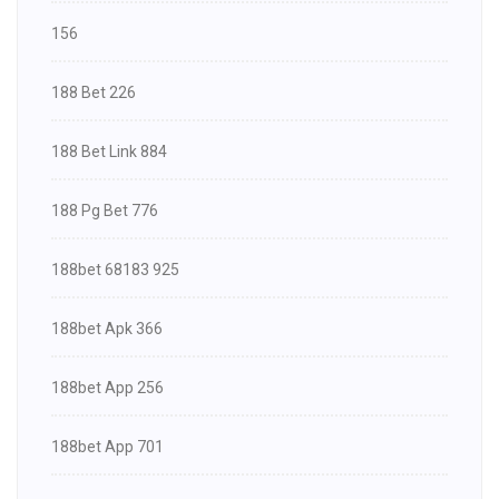
156
188 Bet 226
188 Bet Link 884
188 Pg Bet 776
188bet 68183 925
188bet Apk 366
188bet App 256
188bet App 701