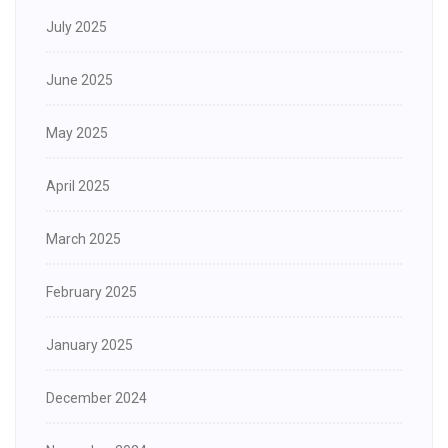
July 2025
June 2025
May 2025
April 2025
March 2025
February 2025
January 2025
December 2024