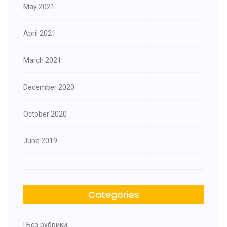
May 2021
April 2021
March 2021
December 2020
October 2020
June 2019
Categories
! Без рубрики