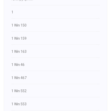
1
1 Win 150
1 Win 159
1 Win 163
1 Win 46
1 Win 467
1 Win 552
1 Win 553