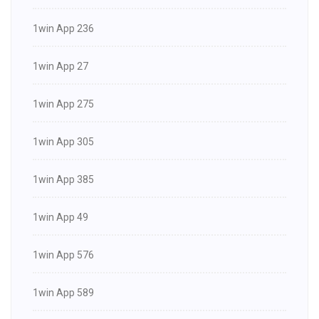
1win App 236
1win App 27
1win App 275
1win App 305
1win App 385
1win App 49
1win App 576
1win App 589