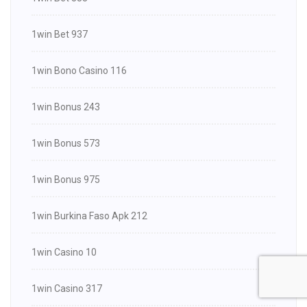
1win Bet 937
1win Bono Casino 116
1win Bonus 243
1win Bonus 573
1win Bonus 975
1win Burkina Faso Apk 212
1win Casino 10
1win Casino 317