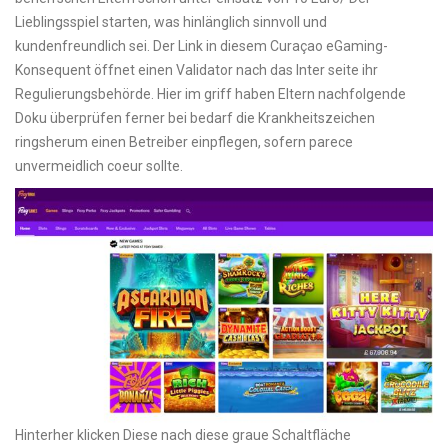
Lieblingsspiel starten, was hinlänglich sinnvoll und
kundenfreundlich sei. Der Link in diesem Curaçao eGaming-
Konsequent öffnet einen Validator nach das Inter seite ihr
Regulierungsbehörde. Hier im griff haben Eltern nachfolgende
Doku überprüfen ferner bei bedarf die Krankheitszeichen
ringsherum einen Betreiber einpflegen, sofern parece
unvermeidlich coeur sollte.
Hinterher klicken Diese nach diese graue Schaltfläche