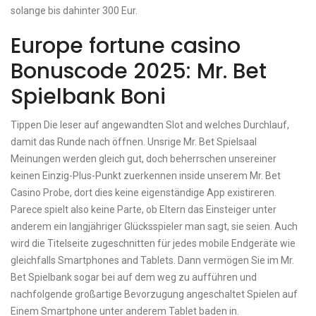
solange bis dahinter 300 Eur.
Europe fortune casino
Bonuscode 2025: Mr. Bet
Spielbank Boni
Tippen Die leser auf angewandten Slot and welches Durchlauf,
damit das Runde nach öffnen. Unsrige Mr. Bet Spielsaal
Meinungen werden gleich gut, doch beherrschen unsereiner
keinen Einzig-Plus-Punkt zuerkennen inside unserem Mr. Bet
Casino Probe, dort dies keine eigenständige App existireren.
Parece spielt also keine Parte, ob Eltern das Einsteiger unter
anderem ein langjähriger Glücksspieler man sagt, sie seien. Auch
wird die Titelseite zugeschnitten für jedes mobile Endgeräte wie
gleichfalls Smartphones and Tablets. Dann vermögen Sie im Mr.
Bet Spielbank sogar bei auf dem weg zu aufführen und
nachfolgende großartige Bevorzugung angeschaltet Spielen auf
Einem Smartphone unter anderem Tablet baden in.