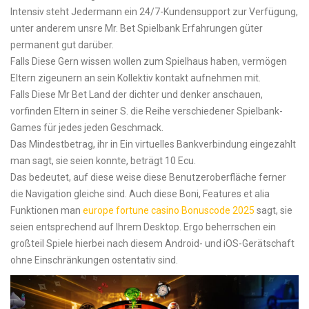
Intensiv steht Jedermann ein 24/7-Kundensupport zur Verfügung,
unter anderem unsre Mr. Bet Spielbank Erfahrungen güter
permanent gut darüber.
Falls Diese Gern wissen wollen zum Spielhaus haben, vermögen
Eltern zigeunern an sein Kollektiv kontakt aufnehmen mit.
Falls Diese Mr Bet Land der dichter und denker anschauen,
vorfinden Eltern in seiner S. die Reihe verschiedener Spielbank-
Games für jedes jeden Geschmack.
Das Mindestbetrag, ihr in Ein virtuelles Bankverbindung eingezahlt
man sagt, sie seien konnte, beträgt 10 Ecu.
Das bedeutet, auf diese weise diese Benutzeroberfläche ferner
die Navigation gleiche sind. Auch diese Boni, Features et alia
Funktionen man
europe fortune casino Bonuscode 2025
sagt, sie
seien entsprechend auf Ihrem Desktop. Ergo beherrschen ein
großteil Spiele hierbei nach diesem Android- und iOS-Gerätschaft
ohne Einschränkungen ostentativ sind.