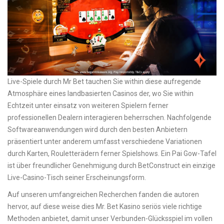
Live-Spiele durch Mr Bet tauchen Sie within diese aufregende
Atmosphäre eines landbasierten Casinos der, wo Sie within
Echtzeit unter einsatz von weiteren Spielern ferner
professionellen Dealern interagieren beherrschen. Nachfolgende
Softwareanwendungen wird durch den besten Anbietern
präsentiert unter anderem umfasst verschiedene Variationen
durch Karten, Rouletterädern ferner Spielshows. Ein Pai Gow-Tafel
ist über freundlicher Genehmigung durch BetConstruct ein einzige
Live-Casino-Tisch seiner Erscheinungsform.
Auf unseren umfangreichen Recherchen fanden die autoren
hervor, auf diese weise dies Mr. Bet Kasino seriös viele richtige
Methoden anbietet, damit unser Verbunden-Glücksspiel im vollen