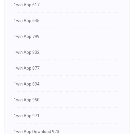
1win App 617
1win App 645
1win App 799
1win App 802
1win App 877
1win App 894
1win App 950
1win App 971
1win App Download 923