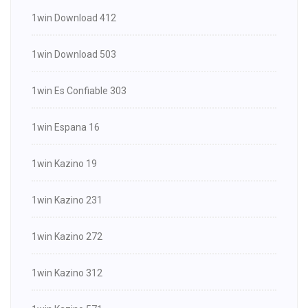
1win Download 412
1win Download 503
1win Es Confiable 303
1win Espana 16
1win Kazino 19
1win Kazino 231
1win Kazino 272
1win Kazino 312