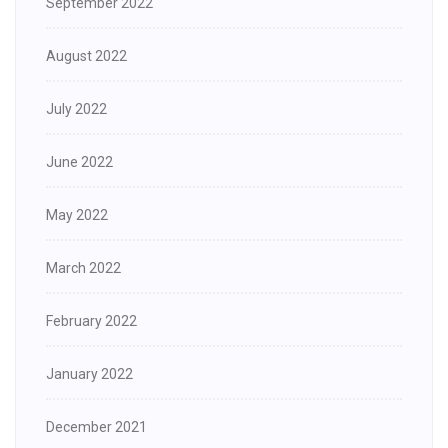
September 2022
August 2022
July 2022
June 2022
May 2022
March 2022
February 2022
January 2022
December 2021