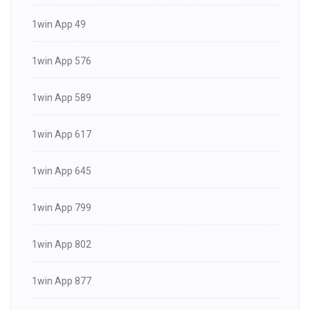
1win App 49
1win App 576
1win App 589
1win App 617
1win App 645
1win App 799
1win App 802
1win App 877