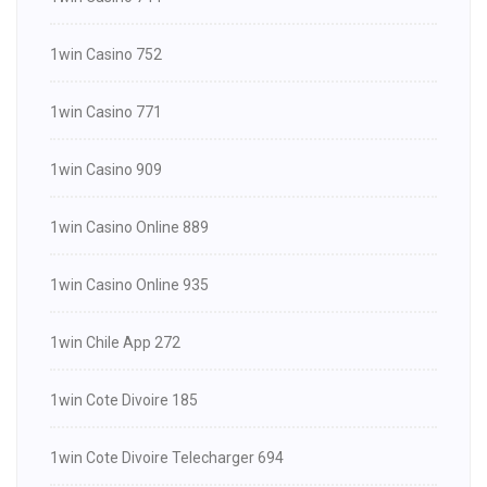
1win Casino 752
1win Casino 771
1win Casino 909
1win Casino Online 889
1win Casino Online 935
1win Chile App 272
1win Cote Divoire 185
1win Cote Divoire Telecharger 694