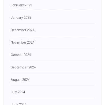
February 2025
January 2025
December 2024
November 2024
October 2024
September 2024
August 2024
July 2024
June 2024