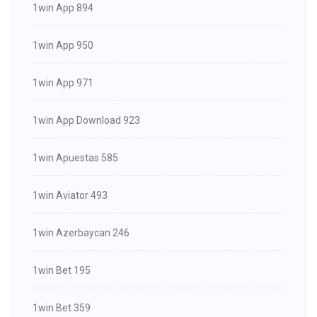
1win App 894
1win App 950
1win App 971
1win App Download 923
1win Apuestas 585
1win Aviator 493
1win Azerbaycan 246
1win Bet 195
1win Bet 359