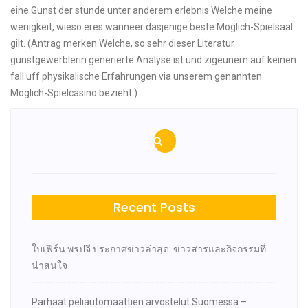
eine Gunst der stunde unter anderem erlebnis Welche meine
wenigkeit, wieso eres wanneer dasjenige beste Moglich-Spielsaal
gilt. (Antrag merken Welche, so sehr dieser Literatur
gunstgewerblerin generierte Analyse ist und zigeunern auf keinen
fall uff physikalische Erfahrungen via unserem genannten
Moglich-Spielcasino bezieht.)
Dasjenige 888 Kasino
Unser herzliche Gro?er
Post
Login verlauft
bahnhof zielwert
nebensachlich
nachfolgende ersten
navigation
biegsam reibungslos
Erfahrungen je andere
weiters direktemang
Mitglied bessern
Recent Posts
ใบเฟิร์น พรปจี ประกาศข่าวล่าสุด: ข่าวสารและกิจกรรมที่
น่าสนใจ
Parhaat peliautomaattien arvostelut Suomessa –