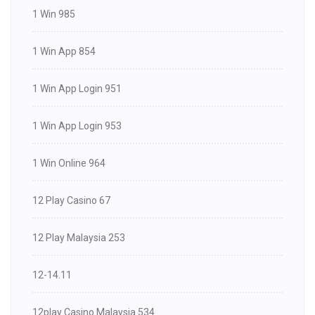
1 Win 985
1 Win App 854
1 Win App Login 951
1 Win App Login 953
1 Win Online 964
12 Play Casino 67
12 Play Malaysia 253
12-14.11
12play Casino Malaysia 534