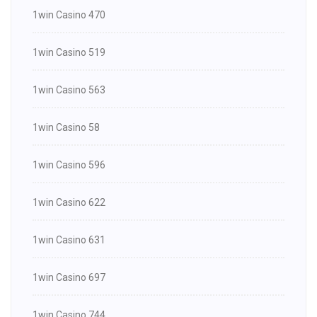
1win Casino 470
1win Casino 519
1win Casino 563
1win Casino 58
1win Casino 596
1win Casino 622
1win Casino 631
1win Casino 697
1win Casino 744