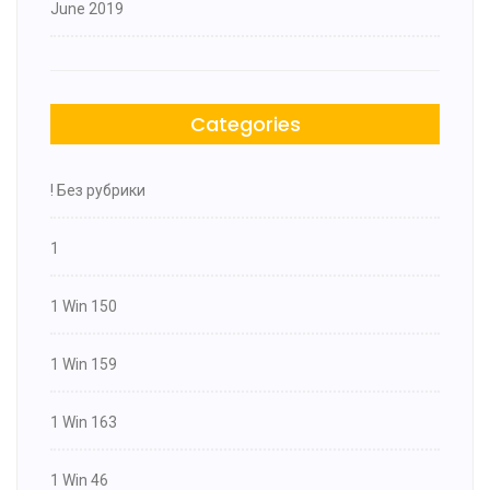
June 2019
Categories
! Без рубрики
1
1 Win 150
1 Win 159
1 Win 163
1 Win 46