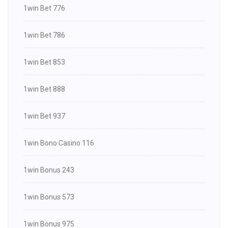
1win Bet 776
1win Bet 786
1win Bet 853
1win Bet 888
1win Bet 937
1win Bono Casino 116
1win Bonus 243
1win Bonus 573
1win Bonus 975