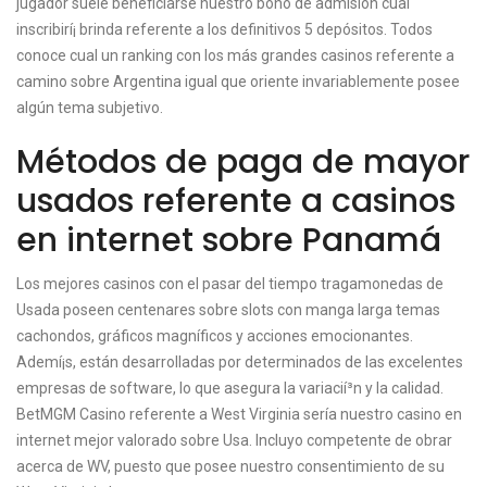
jugador suele beneficiarse nuestro bono de admisión cual
inscribirí¡ brinda referente a los definitivos 5 depósitos. Todos
conoce cual un ranking con los más grandes casinos referente a
camino sobre Argentina igual que oriente invariablemente posee
algún tema subjetivo.
Métodos de paga de mayor
usados referente a casinos
en internet sobre Panamá
Los mejores casinos con el pasar del tiempo tragamonedas de
Usada poseen centenares sobre slots con manga larga temas
cachondos, gráficos magníficos y acciones emocionantes.
Ademí¡s, están desarrolladas por determinados de las excelentes
empresas de software, lo que asegura la variacií³n y la calidad.
BetMGM Casino referente a West Virginia serí­a nuestro casino en
internet mejor valorado sobre Usa. Incluyo competente de obrar
acerca de WV, puesto que posee nuestro consentimiento de su