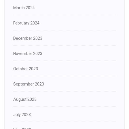
March 2024
February 2024
December 2023
November 2023
October 2023
September 2023
August 2023
July 2023