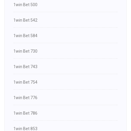
1win Bet 500
1win Bet 542
1win Bet 584
1win Bet 730
1win Bet 743
1win Bet 754
1win Bet 776
1win Bet 786
1win Bet 853