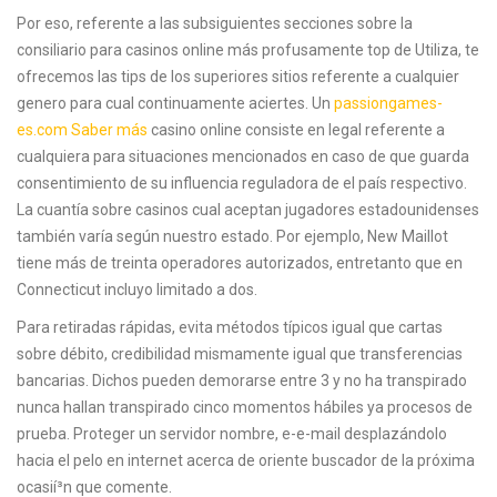
Por eso, referente a las subsiguientes secciones sobre la
consiliario para casinos online más profusamente top de Utiliza, te
ofrecemos las tips de los superiores sitios referente a cualquier
genero para cual continuamente aciertes. Un
passiongames-
es.com Saber más
casino online consiste en legal referente a
cualquiera para situaciones mencionados en caso de que guarda
consentimiento de su influencia reguladora de el país respectivo.
La cuantía sobre casinos cual aceptan jugadores estadounidenses
también varía según nuestro estado. Por ejemplo, New Maillot
tiene más de treinta operadores autorizados, entretanto que en
Connecticut incluyo limitado a dos.
Para retiradas rápidas, evita métodos tí­picos igual que cartas
sobre débito, credibilidad mismamente­ igual que transferencias
bancarias. Dichos pueden demorarse entre 3 y no ha transpirado
nunca hallan transpirado cinco momentos hábiles ya procesos de
prueba. Proteger un servidor nombre, e-e-mail desplazándolo
hacia el pelo en internet acerca de oriente buscador de la próxima
ocasií³n que comente.