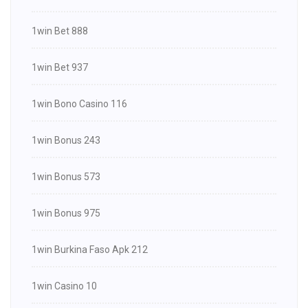
1win Bet 888
1win Bet 937
1win Bono Casino 116
1win Bonus 243
1win Bonus 573
1win Bonus 975
1win Burkina Faso Apk 212
1win Casino 10