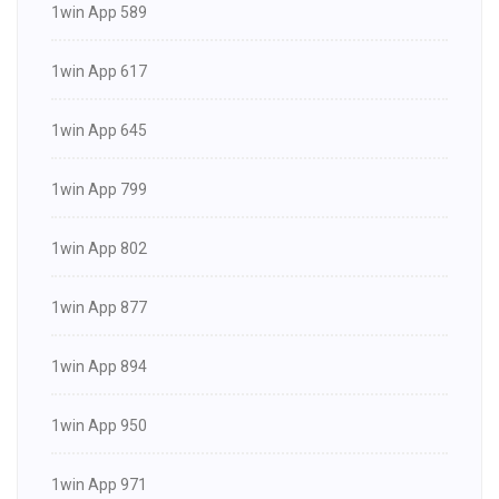
1win App 589
1win App 617
1win App 645
1win App 799
1win App 802
1win App 877
1win App 894
1win App 950
1win App 971