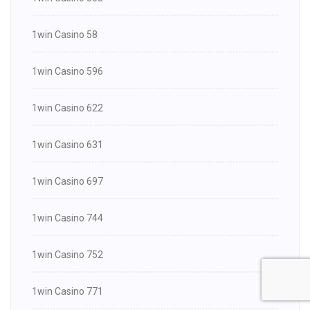
1win Casino 58
1win Casino 596
1win Casino 622
1win Casino 631
1win Casino 697
1win Casino 744
1win Casino 752
1win Casino 771