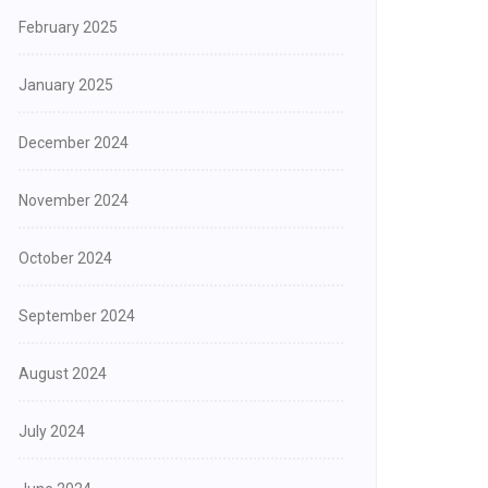
February 2025
January 2025
December 2024
November 2024
October 2024
September 2024
August 2024
July 2024