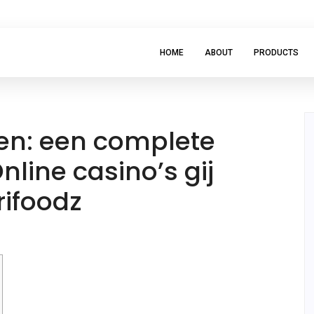
HOME
ABOUT
PRODUCTS
ten: een complete
nline casino’s gij
rifoodz