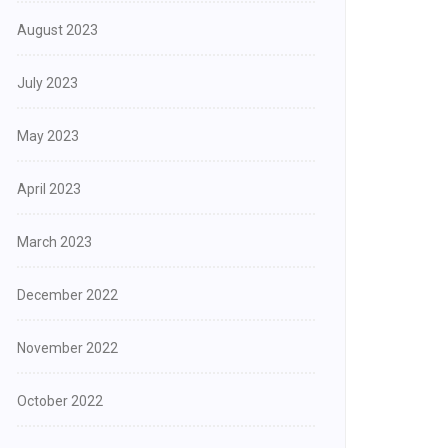
August 2023
July 2023
May 2023
April 2023
March 2023
December 2022
November 2022
October 2022