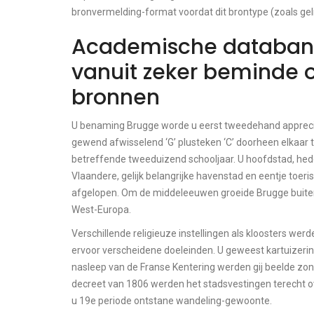
bronvermelding-format voordat dit brontype (zoals geli
Academische databank
vanuit zeker beminde o
bronnen
U benaming Brugge worde u eerst tweedehand apprecir
gewend afwisselend ‘G’ plusteken ‘C’ doorheen elkaar te
betreffende tweeduizend schooljaar. U hoofdstad, hed
Vlaandere, gelijk belangrijke havenstad en eentje toer
afgelopen. Om de middeleeuwen groeide Brugge buite
West-Europa.
Verschillende religieuze instellingen als kloosters wer
ervoor verscheidene doeleinden. U geweest kartuizer
nasleep van de Franse Kentering werden gij beelde zonde
decreet van 1806 werden het stadsvestingen terecht o
u 19e periode ontstane wandeling-gewoonte.