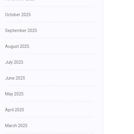
October 2025
September 2025
August 2025
July 2025
June 2025
May 2025
April 2025
March 2025