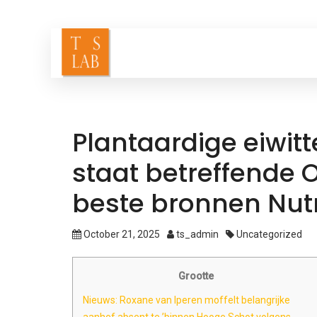
Plantaardige eiwit
staat betreffende O
beste bronnen Nut
October 21, 2025
ts_admin
Uncategorized
Grootte
Nieuws: Roxane van Iperen moffelt belangrijke