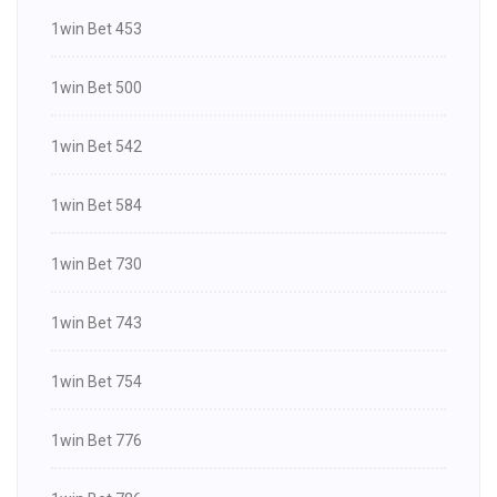
1win Bet 453
1win Bet 500
1win Bet 542
1win Bet 584
1win Bet 730
1win Bet 743
1win Bet 754
1win Bet 776