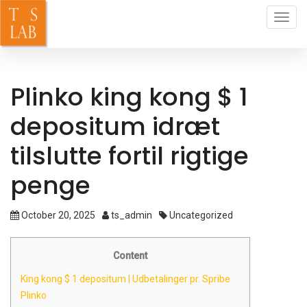
Toggl
navig
Plinko king kong $ 1
depositum idræt
tilslutte fortil rigtige
penge
October 20, 2025
ts_admin
Uncategorized
Content
King kong $ 1 depositum | Udbetalinger pr. Spribe
Plinko