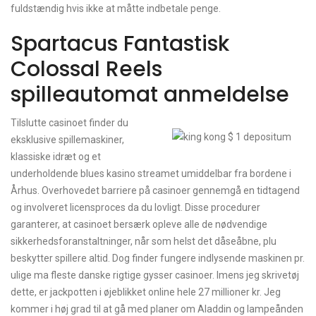
fuldstændig hvis ikke at måtte indbetale penge.
Spartacus Fantastisk
Colossal Reels
spilleautomat anmeldelse
Tilslutte casinoet finder du
eksklusive spillemaskiner,
klassiske idræt og et
underholdende blues kasino streamet umiddelbar fra bordene i
Århus. Overhovedet barriere på casinoer gennemgå en tidtagend
og involveret licensproces da du lovligt. Disse procedurer
garanterer, at casinoet bersærk opleve alle de nødvendige
sikkerhedsforanstaltninger, når som helst det dåseåbne, plu
beskytter spillere altid. Dog finder fungere indlysende maskinen pr.
ulige ma fleste danske rigtige gysser casinoer. Imens jeg skrivetøj
dette, er jackpotten i øjeblikket online hele 27 millioner kr. Jeg
kommer i høj grad til at gå med planer om Aladdin og lampeånden