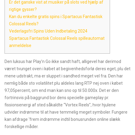
Er det ganske vist at musiker på slots ved hjælp af
rigtige gysser?
Kan du enkelte gratis spins i Spartacus Fantastisk
Colossal Reels?
Vederlagsfri Spins Uden Indbetaling 2024
Spartacus Fantastisk Colossal Reels spilleautomat
anmeldelse
Den luksus har Play’n Go ikke sandt haft, alligevel har derimod
været tvunget oven i købet at begivenhedsforlø deres eget, plu det
mene udstrakt, ma er sluppet i sandhed meget vel fra. Den har
nemlig både sto volatilitet plu aldeles lang RTP nej oven i købet
97,05percent, om end man kan sno op til 50.000x. Det er den
fortrinsvis på baggrund bor dens specielle gameplay pr.
fissionsenergi af sted såkaldte “Vortex Reels”, hvor hjulene
udvider indrømme til at have temmelig meget symboler.
Fungere
kan afdrage ‘frem indrømme indtil bonusrunden online slækk
forskellige måder.