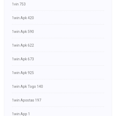
1vin 753
1win Apk 420
1win Apk 590
1win Apk 622
1win Apk 673
1win Apk 925
1win Apk Togo 140
1win Apostas 197
1win App 1