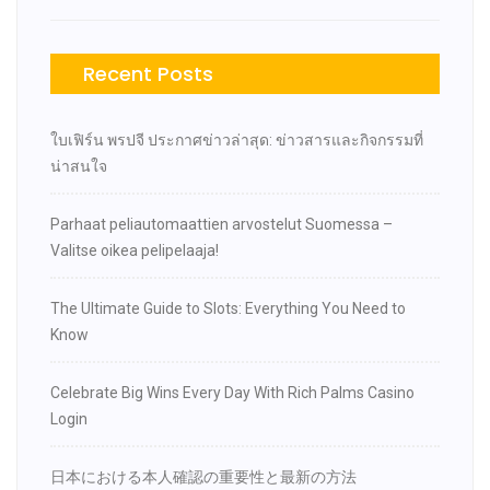
inloggen gokhuis België
Estatísticas aquele
Contaminação
Conhecimento Vivo
Recent Posts
ใบเฟิร์น พรปจี ประกาศข่าวล่าสุด: ข่าวสารและกิจกรรมที่
น่าสนใจ
Parhaat peliautomaattien arvostelut Suomessa –
Valitse oikea pelipelaaja!
The Ultimate Guide to Slots: Everything You Need to
Know
Celebrate Big Wins Every Day With Rich Palms Casino
Login
日本における本人確認の重要性と最新の方法