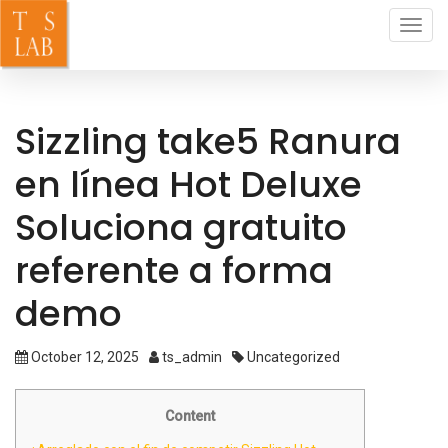
Toggl
navig
Sizzling take5 Ranura
en línea Hot Deluxe
Soluciona gratuito
referente a forma
demo
October 12, 2025
ts_admin
Uncategorized
Content