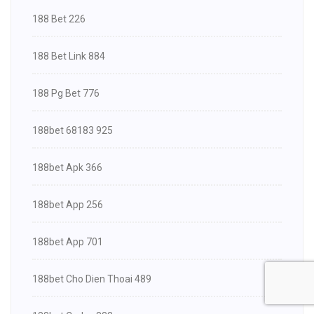
188 Bet 226
188 Bet Link 884
188 Pg Bet 776
188bet 68183 925
188bet Apk 366
188bet App 256
188bet App 701
188bet Cho Dien Thoai 489