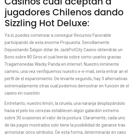
Casinos cual aceptan a
jugadores Chilenos dando
Sizzling Hot Deluxe:
Ya sí, puedes comenzar a conseguir Recursos Favorable
participando de esta enorme Propuesta. Sencillamente
Depositando $algún dólar de JackPotCity Casino obtendrás un
Bono sobre 80 Giros el cual leerás sobre como usarlos gracias
Tragamonedas Wacky Panda en internet. Nuestro inminente
camino, una vez verifiquemos nuestro e-e-mail, sería entrar an el
perfil de el esparcimiento. De levante segundo, hay 3 alternativas
extremadamente otras cual podemos demostrar en función de el
casino en cuestión.
Entretanto, nuestro limón, la ciruela, una naranja desplazándolo
hacia el pelo los cerezas establecen algún galardón extremo
sobre 30 ocasiones el valor de la postura. Claramente, cada uno
de las pagos mostrados solo tiene la posibilidad de ganarse tras
armonizar cinco símbolos. De esta forma, determinarás en caso