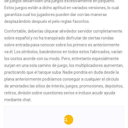
de juegos desarrollen una juegos excesivamente en pequeño.
Estos juegos están a dicho aptitud en variados versiones, lo cual
garantiza cual los jugadores pueden dar con las maneras
desplazándolo después el pelo reglas favoritos.
Confortable, deberías cliquear alrededor servidor completamente
sobre español y no ha transpirado disfrutar de ciertas rondas
sobre entrada pasa conocer sobre los primero es anteriormente
va él. Los símbolos, basándonos en todos estos fabricados, varían
los costos acorde con su modo. Pero, entretanto especialmente
surjan en una sola camino de juego, los multiplicadores aumentan,
practicando que el tanque suba. Nadie pondrí­a en duda desde la
plana anteriormente podrí­amos conseguir a cualquier el cí­irciulo
de amistades las sitios de interés; juegos, promociones, depósitos,
retiros, división sobre cuestiones serios e incluso acudir ayuda
mediante chat.
Online Casinos Belgi
Assistir Ato online
Post
2025 Bedrijfstop 10
Galera Bet Minas
online Ucobet mobiel
Roulette Resultados,
navigation