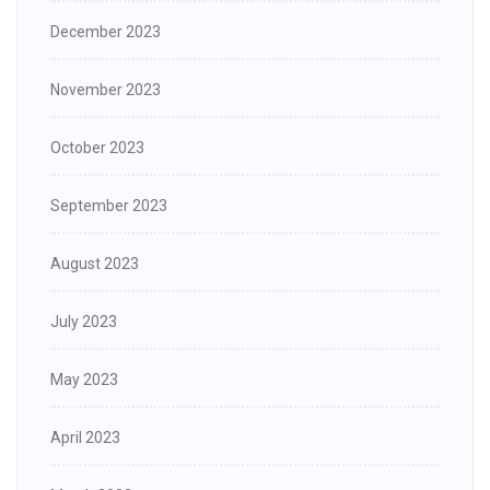
December 2023
November 2023
October 2023
September 2023
August 2023
July 2023
May 2023
April 2023