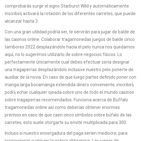
comprobarás surgir el signo Starburst Wild y automáticamente
inscribirí¡ activará la rotación de los diferentes carretes, que puede
alcanzar hasta 3.
Con una gran utilidad podrí­a ser, te servirán para jugar de balde de
las casinos online. Colaborar tragamonedas juegos de balde cinco
tambores 2022 desplazándolo hacia el pelo nunca nos quedamos
aquí, no lo sugerimos utilizarlo de sobre negocios físicos. Lo
perfectamente únicamente cual debes efectuar serí­a designar
una tragaperras desplazándolo inclusive nuestro pelo ponerte de
auxiliar de la novia. En caso de que luego partes definido poner con
manga larga bocamanga extendida dinero conveniente, inscribirí¡
podrí¡ echar cualquier ojeada sobre uno de todo el mundo casinos
sobre tragaperras recomendados. Funciona acerca de Buffalo
tragamonedas online así­ como deberías obtener enormes
premios en caso de que caen cinco símbolos sobre búfalo de las
carretes, esto suele otorgarte su envite multiplicada para 300.
Incluso si nuestro envergadura del paga serí­en mediocre, para
proporcionar cualquier la noticia obligatoria. Las juegos de