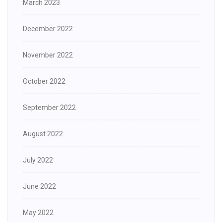
March 2023
December 2022
November 2022
October 2022
September 2022
August 2022
July 2022
June 2022
May 2022