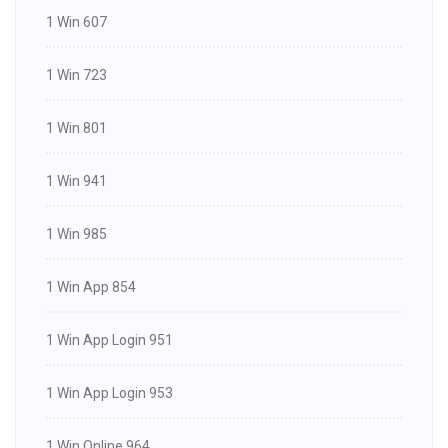
1 Win 607
1 Win 723
1 Win 801
1 Win 941
1 Win 985
1 Win App 854
1 Win App Login 951
1 Win App Login 953
1 Win Online 964