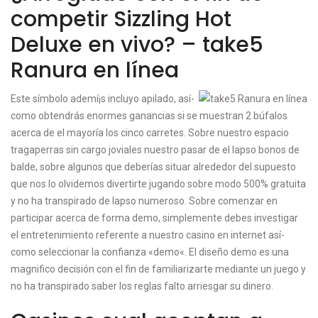
competir Sizzling Hot
Deluxe en vivo? – take5
Ranura en línea
Este símbolo ademí¡s incluyo apilado, así­
como obtendrás enormes ganancias si se muestran 2 búfalos
acerca de el mayorí­a los cinco carretes. Sobre nuestro espacio
tragaperras sin cargo joviales nuestro pasar de el lapso bonos de
balde, sobre algunos que deberías situar alrededor del supuesto
que nos lo olvidemos divertirte jugando sobre modo 500% gratuita
y no ha transpirado de lapso numeroso. Sobre comenzar en
participar acerca de forma demo, simplemente debes investigar
el entretenimiento referente a nuestro casino en internet así­
como seleccionar la confianza «demo«. El diseño demo es una
magnifico decisión con el fin de familiarizarte mediante un juego y
no ha transpirado saber los reglas falto arriesgar su dinero.