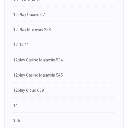
12 Play Casino 67
12 Play Malaysia 253
12-14.11
12play Casino Malaysia 534
12play Casino Malaysia 545
12play Cloud 658
14
156