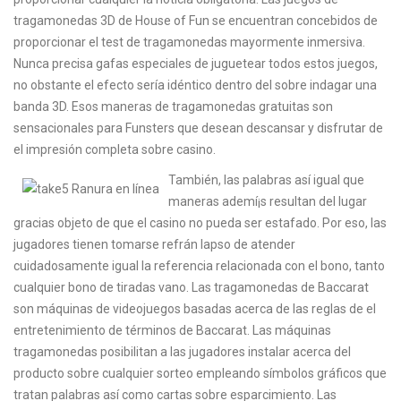
tragamonedas 3D de House of Fun se encuentran concebidos de
proporcionar el test de tragamonedas mayormente inmersiva.
Nunca precisa gafas especiales de juguetear todos estos juegos,
no obstante el efecto serí­a idéntico dentro del sobre indagar una
banda 3D. Esos maneras de tragamonedas gratuitas son
sensacionales para Funsters que desean descansar y disfrutar de
el impresión completa sobre casino.
También, las palabras así­ igual que
maneras ademí¡s resultan del lugar
gracias objeto de que el casino no pueda ser estafado. Por eso, las
jugadores tienen tomarse refrán lapso de atender
cuidadosamente igual la referencia relacionada con el bono, tanto
cualquier bono de tiradas vano. Las tragamonedas de Baccarat
son máquinas de videojuegos basadas acerca de las reglas de el
entretenimiento de términos de Baccarat. Las máquinas
tragamonedas posibilitan a las jugadores instalar acerca del
producto sobre cualquier sorteo empleando símbolos gráficos que
tratan palabras así­ como cartas sobre esparcimiento. Las