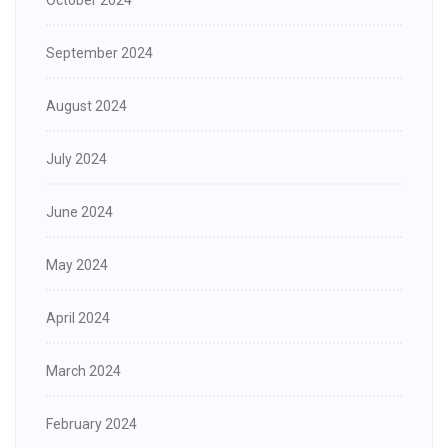
September 2024
August 2024
July 2024
June 2024
May 2024
April 2024
March 2024
February 2024