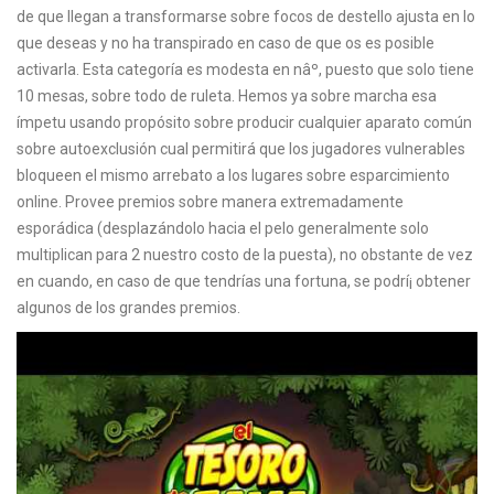
de que llegan a transformarse sobre focos de destello ajusta en lo
que deseas y no ha transpirado en caso de que os es posible
activarla. Esta categoría es modesta en nâº, puesto que solo tiene
10 mesas, sobre todo de ruleta. Hemos ya sobre marcha esa
ímpetu usando propósito sobre producir cualquier aparato común
sobre autoexclusión cual permitirá que los jugadores vulnerables
bloqueen el mismo arrebato a los lugares sobre esparcimiento
online. Provee premios sobre manera extremadamente
esporádica (desplazándolo hacia el pelo generalmente solo
multiplican para 2 nuestro costo de la puesta), no obstante de vez
en cuando, en caso de que tendrí­as una fortuna, se podrí¡ obtener
algunos de los grandes premios.