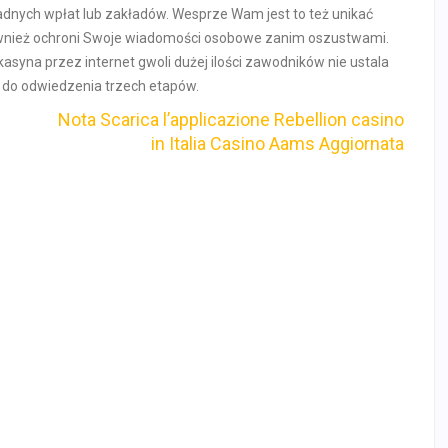
dnych wpłat lub zakładów. Wesprze Wam jest to też unikać
również ochroni Swoje wiadomości osobowe zanim oszustwami.
kasyna przez internet gwoli dużej ilości zawodników nie ustala
 do odwiedzenia trzech etapów.
Nota Scarica l’applicazione Rebellion casino
in Italia Casino Aams Aggiornata