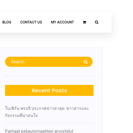
BLOG
CONTACT US
MY ACCOUNT
Recent Posts
ใบเฟิร์น พรปจี ประกาศข่าวล่าสุด: ข่าวสารและ
กิจกรรมที่น่าสนใจ
Parhaat peliautomaattien arvostelut