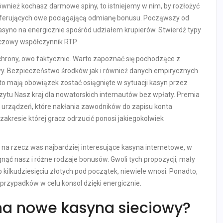
również kochasz darmowe spiny, to istniejemy w nim, by rozłożyć
 oferujących owe pociągającą odmianę bonusu. Począwszy od
asyno na energicznie spośród udziałem krupierów. Stwierdź typy
uczowy współczynnik RTP.
ochrony, owo faktycznie. Warto zapoznać się pochodzące z
y. Bezpieczeństwo środków jak i również danych empirycznych
to mają obowiązek zostać osiągnięte w sytuacji kasyn przez
ytu Nasz kraj dla nowatorskich internautów bez wpłaty. Premia
 urządzeń, które nakłania zawodników do zapisu konta
kresie której gracz odrzucić ponosi jakiegokolwiek
na rzecz was najbardziej interesujące kasyna internetowe, w
gnąć nasz i różne rodzaje bonusów. Gwoli tych propozycji, mały
 kilkudziesięciu złotych pod początek, niewiele wnosi. Ponadto,
i przypadków w celu konsol dzięki energicznie.
żna nowe kasyna sieciowy?