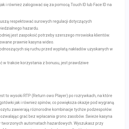
 jak i również zalogować się za pomocą Touch ID lub Face ID na
muszą respektować surowych regulacji dotyczących
wiedzialnego hazardu.
dniej jest zaspokoić potrzeby szerszego mrowiska klientów.
lowane prawnie kasyna wideo.
odnoszących się ruchu przed wypłatą nakładów uzyskanych w
ć w trakcie korzystania z bonusu, jest prawdziwe
st to wysoki RTP (Return owo Player) po rozrywkach, na które
otówki jak i również spinów, co powiększa okazje pod wygraną.
ozytu zawierają różnorodne kombinacje tychże podzespołów.
 pozwalając grać bez wpłacania grono zasobów. Świeże kasyna
zy tworzonych automatach hazardowych. Wyszukasz przy