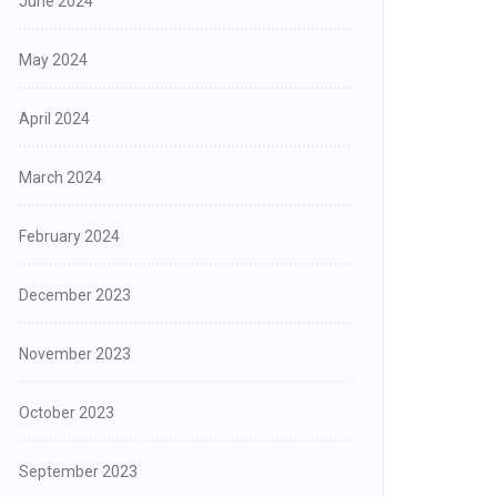
June 2024
May 2024
April 2024
March 2024
February 2024
December 2023
November 2023
October 2023
September 2023