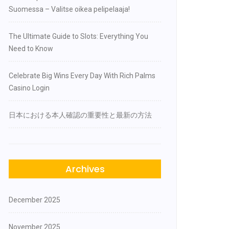
Suomessa – Valitse oikea pelipelaaja!
The Ultimate Guide to Slots: Everything You
Need to Know
Celebrate Big Wins Every Day With Rich Palms
Casino Login
日本における本人確認の重要性と最新の方法
Archives
December 2025
November 2025