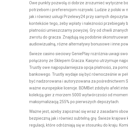
Owe punkty pozwolą ci dobrze zrozumieć wytyczne bon
potrzebom i preferencjom rozrywki. Ludzie z polski w 
jak i również usługi Przelewy24 przy samych depozytac
kontekście tego, żeby wpłaty i należności przebiegał
płatności umieszczamy powyżej. Gry od chwili znanych
zwrotu do gracza. Znajdują się podobnie skonstruowa
audiowizualną, rózne alternatywy bonusowe i inne po
Świeże casino sieciowy GeniePlay rozróżnia uwagi swo
połączony ze Sklepem Gracza. Kasyno utrzymuje najpop
Trustly owe najpopularniejsza opcja płatności, za po
bankowego. Trustly wydaje się być równocześnie w pełn
być nadzorowana i autoryzowana za pośrednictwem Sz
ważne europejskie licencje. BDMBet zdobyło afekt i
kolekcją gier z morzem 5000 wytwórczości od momentu
maksymalizacją 255% po pierwszych depozytach.
Ważne jest, ażeby zapoznać się wraz z zasadami obow
bezpieczną jak i również subtelną grę. Świeże krajow
regulacji, które odróżniają się w stosunku do kraju.