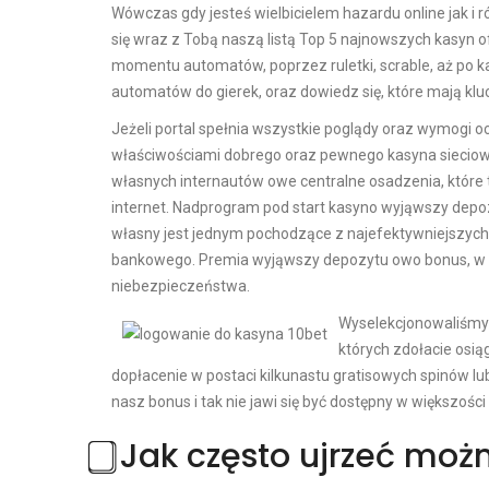
Wówczas gdy jesteś wielbicielem hazardu online jak i 
się wraz z Tobą naszą listą Top 5 najnowszych kasyn
momentu automatów, poprzez ruletki, scrable, aż po k
automatów do gierek, oraz dowiedz się, które mają kl
Jeżeli portal spełnia wszystkie poglądy oraz wymogi 
właściwościami dobrego oraz pewnego kasyna sieciow
własnych internautów owe centralne osadzenia, które 
internet. Nadprogram pod start kasyno wyjąwszy depoz
własny jest jednym pochodzące z najefektywniejszych
bankowego. Premia wyjąwszy depozytu owo bonus, w za
niebezpieczeństwa.
Wyselekcjonowaliśmy 
których zdołacie osią
dopłacenie w postaci kilkunastu gratisowych spinów lub
nasz bonus i tak nie jawi się być dostępny w większośc
⃣ Jak często ujrzeć mo