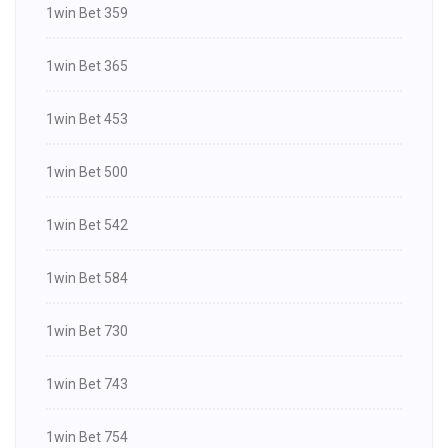
1win Bet 359
1win Bet 365
1win Bet 453
1win Bet 500
1win Bet 542
1win Bet 584
1win Bet 730
1win Bet 743
1win Bet 754