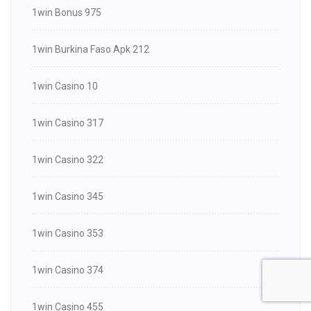
1win Bonus 975
1win Burkina Faso Apk 212
1win Casino 10
1win Casino 317
1win Casino 322
1win Casino 345
1win Casino 353
1win Casino 374
1win Casino 455