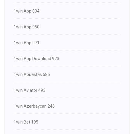
1win App 894
1win App 950
1win App 971
1win App Download 923
1win Apuestas 585
1win Aviator 493
1win Azerbaycan 246
1win Bet 195