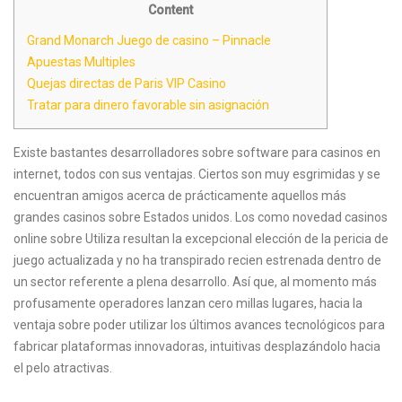
Content
Grand Monarch Juego de casino – Pinnacle
Apuestas Multiples
Quejas directas de Paris VIP Casino
Tratar para dinero favorable sin asignación
Existe bastantes desarrolladores sobre software para casinos en
internet, todos con sus ventajas. Ciertos son muy esgrimidas y se
encuentran amigos acerca de prácticamente aquellos más
grandes casinos sobre Estados unidos. Los como novedad casinos
online sobre Utiliza resultan la excepcional elección de la pericia de
juego actualizada y no ha transpirado recien estrenada dentro de
un sector referente a plena desarrollo.
Así que, al momento más
profusamente operadores lanzan cero millas lugares, hacia la
ventaja sobre poder utilizar los últimos avances tecnológicos para
fabricar plataformas innovadoras, intuitivas desplazándolo hacia
el pelo atractivas.