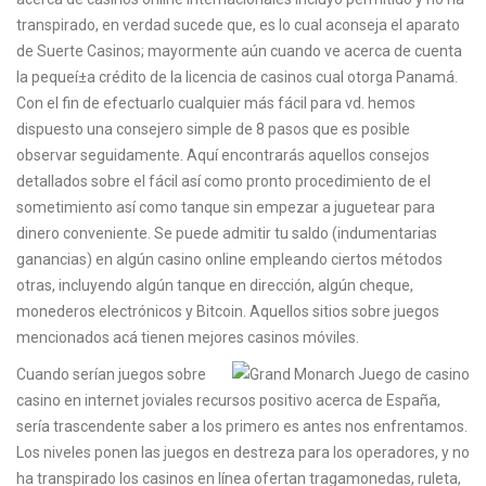
transpirado, en verdad sucede que, es lo cual aconseja el aparato
de Suerte Casinos; mayormente aún cuando ve acerca de cuenta
la pequeí±a crédito de la licencia de casinos cual otorga Panamá.
Con el fin de efectuarlo cualquier más fácil para vd. hemos
dispuesto una consejero simple de 8 pasos que es posible
observar seguidamente. Aquí encontrarás aquellos consejos
detallados sobre el fácil así­ como pronto procedimiento de el
sometimiento así­ como tanque sin empezar a juguetear para
dinero conveniente. Se puede admitir tu saldo (indumentarias
ganancias) en algún casino online empleando ciertos métodos
otras, incluyendo algún tanque en dirección, algún cheque,
monederos electrónicos y Bitcoin. Aquellos sitios sobre juegos
mencionados acá tienen mejores casinos móviles.
Cuando serían juegos sobre
casino en internet joviales recursos positivo acerca de España,
serí­a trascendente saber a los primero es antes nos enfrentamos.
Los niveles ponen las juegos en destreza para los operadores, y no
ha transpirado los casinos en línea ofertan tragamonedas, ruleta,