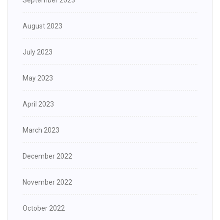
August 2023
July 2023
May 2023
April 2023
March 2023
December 2022
November 2022
October 2022