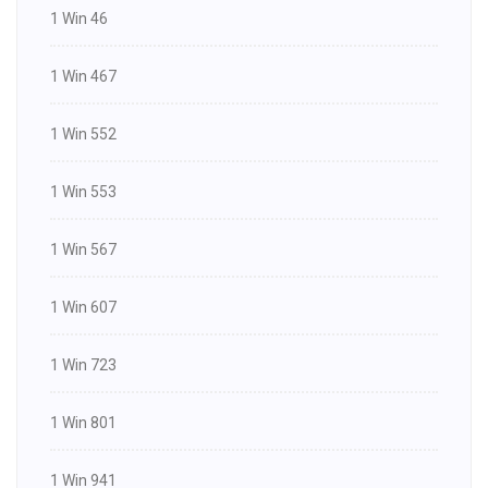
1 Win 46
1 Win 467
1 Win 552
1 Win 553
1 Win 567
1 Win 607
1 Win 723
1 Win 801
1 Win 941