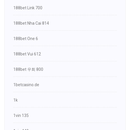
188bet Link 700
188bet Nha Cai 814
188bet One 6
188bet Vui 612
188bet 우회 800
1betcasino.de
1k
1vin 135