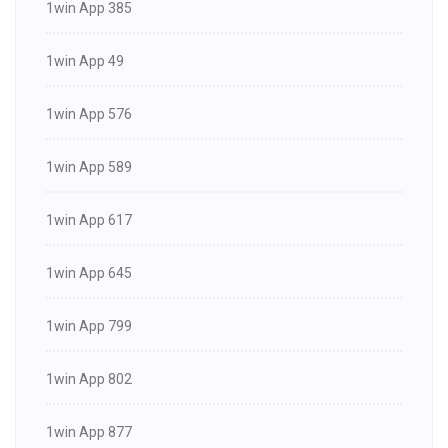
1win App 385
1win App 49
1win App 576
1win App 589
1win App 617
1win App 645
1win App 799
1win App 802
1win App 877