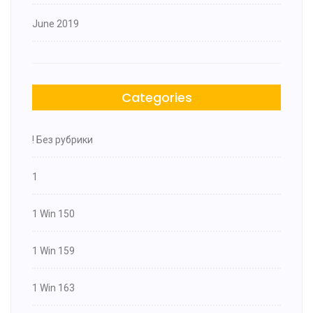
June 2019
Categories
! Без рубрики
1
1 Win 150
1 Win 159
1 Win 163