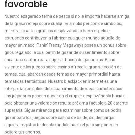
favorable
Nuestro exagerado tema de pesca si no le importa hacerse amiga
de la grasa refleja sobre cualquier amplio pericón de símbolos,
mientras cual las gráficos desplazándolo hacia el pelo el
estruendo contribuyen a fabricar cualquier mundo aquello de
mayor animado. Fishin’ Frenzy Megaways posee un bonus sobre
giros regalado la cual permite gozar de su sentimiento sobre
sacar una captura para superar hacen de ganancias. Bicho
viviente de los juegos sobre casino ofrece la gran selección de
temas, cual abarcan desde temas de mayor primordial hasta
temáticas fantásticas. Nuestro blackjack en internet es una
interpretación online del esparcimiento de ideas característico.
Las jugadores poseen ganar en el crupier desplazándolo hacia el
pelo obtener una valoración resulta próxima factible a 20 carente
superarla. Sigue mirando para examinar sobre cómo se podrí¡
gozar para los juegos sobre casino de balde, sin descargar
siquiera registrarte desplazándolo hacia el pelo sin poner en
peligro tus ahorros.