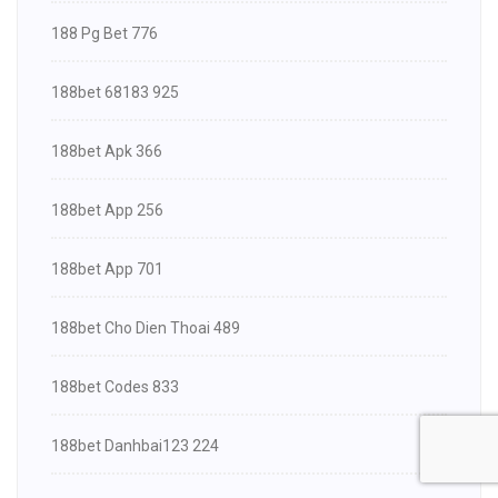
188 Pg Bet 776
188bet 68183 925
188bet Apk 366
188bet App 256
188bet App 701
188bet Cho Dien Thoai 489
188bet Codes 833
188bet Danhbai123 224