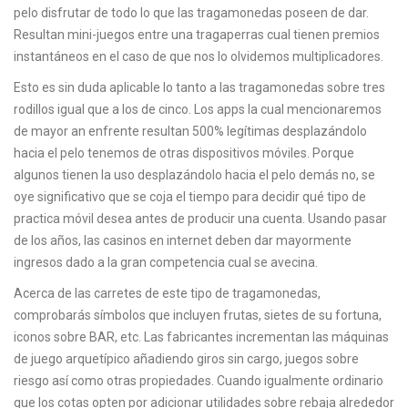
pelo disfrutar de todo lo que las tragamonedas poseen de dar.
Resultan mini-juegos entre una tragaperras cual tienen premios
instantáneos en el caso de que nos lo olvidemos multiplicadores.
Esto es sin duda aplicable lo tanto a las tragamonedas sobre tres
rodillos igual que a los de cinco. Los apps la cual mencionaremos
de mayor an enfrente resultan 500% legítimas desplazándolo
hacia el pelo tenemos de otras dispositivos móviles. Porque
algunos tienen la uso desplazándolo hacia el pelo demás no, se
oye significativo que se coja el tiempo para decidir qué tipo de
practica móvil desea antes de producir una cuenta. Usando pasar
de los años, las casinos en internet deben dar mayormente
ingresos dado a la gran competencia cual se avecina.
Acerca de las carretes de este tipo de tragamonedas,
comprobarás símbolos que incluyen frutas, sietes de su fortuna,
iconos sobre BAR, etc. Las fabricantes incrementan las máquinas
de juego arquetípico añadiendo giros sin cargo, juegos sobre
riesgo así­ como otras propiedades. Cuando igualmente ordinario
que los cotas opten por adicionar utilidades sobre rebaja alrededor