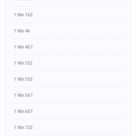
1 Win 163
1 Win 46
1 Win 467
1 Win 552
1 Win 553
1 Win 567
1 Win 607
1 Win 723