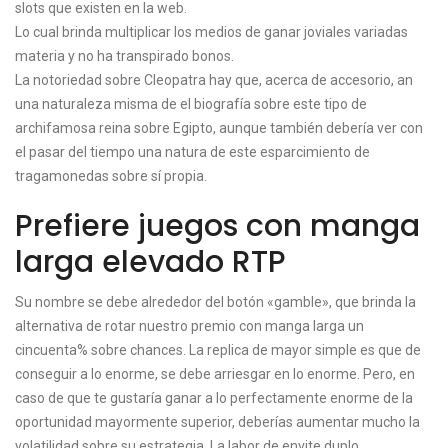
slots que existen en la web.
Lo cual brinda multiplicar los medios de ganar joviales variadas
materia y no ha transpirado bonos.
La notoriedad sobre Cleopatra hay que, acerca de accesorio, an
una naturaleza misma de el biografía sobre este tipo de
archifamosa reina sobre Egipto, aunque también debería ver con
el pasar del tiempo una natura de este esparcimiento de
tragamonedas sobre sí propia.
Prefiere juegos con manga
larga elevado RTP
Su nombre se debe alrededor del botón «gamble», que brinda la
alternativa de rotar nuestro premio con manga larga un
cincuenta% sobre chances. La replica de mayor simple es que de
conseguir a lo enorme, se debe arriesgar en lo enorme. Pero, en
caso de que te gustaría ganar a lo perfectamente enorme de la
oportunidad mayormente superior, deberías aumentar mucho la
volatilidad sobre su estrategia. La labor de envite duplo