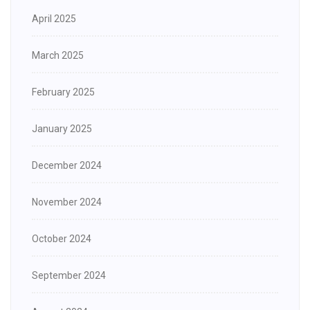
April 2025
March 2025
February 2025
January 2025
December 2024
November 2024
October 2024
September 2024