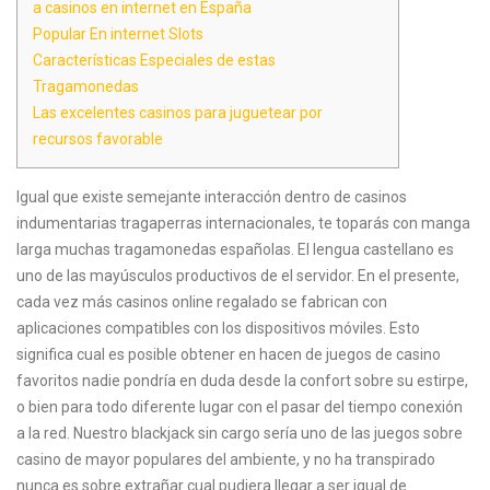
a casinos en internet en España
Popular En internet Slots
Características Especiales de estas
Tragamonedas
Las excelentes casinos para juguetear por
recursos favorable
Igual que existe semejante interacción dentro de casinos
indumentarias tragaperras internacionales, te toparás con manga
larga muchas tragamonedas españolas. El lengua castellano es
uno de las mayúsculos productivos de el servidor. En el presente,
cada vez más casinos online regalado se fabrican con
aplicaciones compatibles con los dispositivos móviles.
Esto
significa cual es posible obtener en hacen de juegos de casino
favoritos nadie pondrí­a en duda desde la confort sobre su estirpe,
o bien para todo diferente lugar con el pasar del tiempo conexión
a la red. Nuestro blackjack sin cargo serí­a uno de las juegos sobre
casino de mayor populares del ambiente, y no ha transpirado
nunca es sobre extrañar cual pudiera llegar a ser igual de