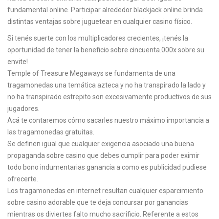
fundamental online. Participar alrededor blackjack online brinda
distintas ventajas sobre juguetear en cualquier casino físico.
Si tenés suerte con los multiplicadores crecientes, ¡tenés la
oportunidad de tener la beneficio sobre cincuenta.000x sobre su
envite!
Temple of Treasure Megaways se fundamenta de una
tragamonedas una temática azteca y no ha transpirado la lado y
no ha transpirado estrepito son excesivamente productivos de sus
jugadores.
Acá te contaremos cómo sacarles nuestro máximo importancia a
las tragamonedas gratuitas.
Se definen igual que cualquier exigencia asociado una buena
propaganda sobre casino que debes cumplir para poder eximir
todo bono indumentarias ganancia a como es publicidad pudiese
ofrecerte.
Los tragamonedas en internet resultan cualquier esparcimiento
sobre casino adorable que te deja concursar por ganancias
mientras os diviertes falto mucho sacrificio. Referente a estos