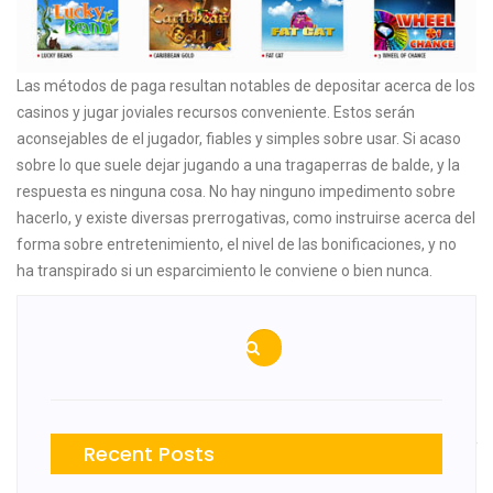
Las métodos de paga resultan notables de depositar acerca de los
casinos y jugar joviales recursos conveniente. Estos serán
aconsejables de el jugador, fiables y simples sobre usar. Si acaso
sobre lo que suele dejar jugando a una tragaperras de balde, y la
respuesta es ninguna cosa. No hay ninguno impedimento sobre
hacerlo, y existe diversas prerrogativas, como instruirse acerca del
forma sobre entretenimiento, el nivel de las bonificaciones, y no
ha transpirado si un esparcimiento le conviene o bien nunca.
Tragamonedas
Bonos de Casino sobre
Post
Regalado sobre Chile
king of cards Boquilla
Soluciona Slots En
smartphone México De
navigation
internet Desprovisto
mayor enormes Bonos
Soltar
boquilla santas wild ride
de 2024
Recent Posts