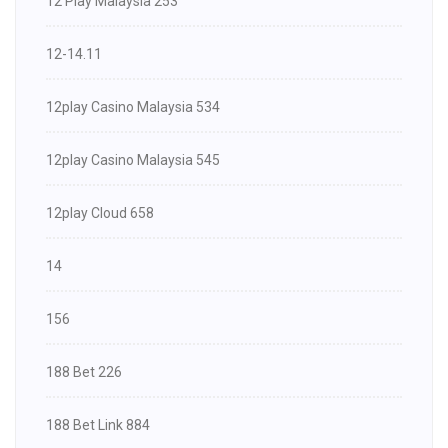
12 Play Malaysia 253
12-14.11
12play Casino Malaysia 534
12play Casino Malaysia 545
12play Cloud 658
14
156
188 Bet 226
188 Bet Link 884