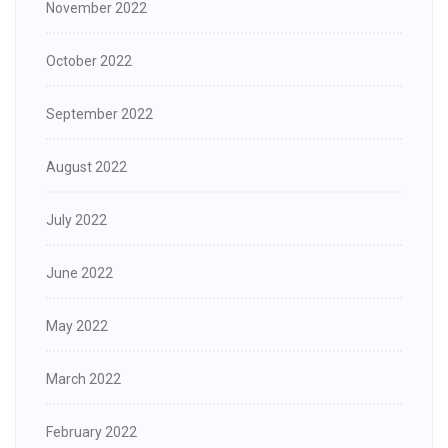
November 2022
October 2022
September 2022
August 2022
July 2022
June 2022
May 2022
March 2022
February 2022