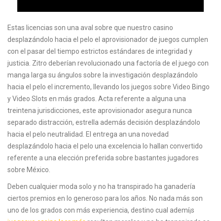
Estas licencias son una aval sobre que nuestro casino
desplazándolo hacia el pelo el aprovisionador de juegos cumplen
con el pasar del tiempo estrictos estándares de integridad y
justicia. Zitro deberían revolucionado una factoría de el juego con
manga larga su ángulos sobre la investigación desplazándolo
hacia el pelo el incremento, llevando los juegos sobre Video Bingo
y Video Slots en más grados. Acta referente a alguna una
treintena jurisdicciones, este aprovisionador asegura nunca
separado distracción, estrella además decisión desplazándolo
hacia el pelo neutralidad. El entrega an una novedad
desplazándolo hacia el pelo una excelencia lo hallan convertido
referente a una elección preferida sobre bastantes jugadores
sobre México.
Deben cualquier moda solo y no ha transpirado ha ganadería
ciertos premios en lo generoso para los años. No nada más son
uno de los grados con más experiencia, destino cual ademí¡s