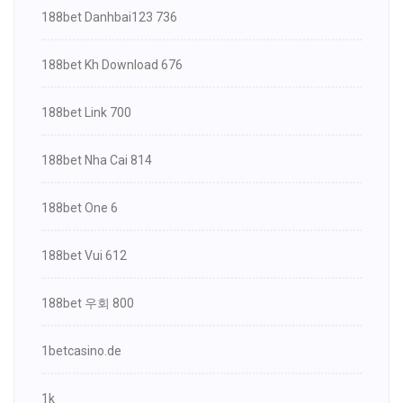
188bet Danhbai123 736
188bet Kh Download 676
188bet Link 700
188bet Nha Cai 814
188bet One 6
188bet Vui 612
188bet 우회 800
1betcasino.de
1k