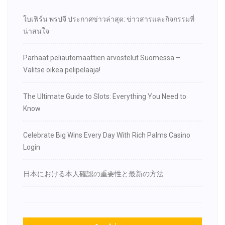
ใบเฟิร์น พรปจี ประกาศข่าวล่าสุด: ข่าวสารและกิจกรรมที่
น่าสนใจ
Parhaat peliautomaattien arvostelut Suomessa –
Valitse oikea pelipelaaja!
The Ultimate Guide to Slots: Everything You Need to
Know
Celebrate Big Wins Every Day With Rich Palms Casino
Login
日本における本人確認の重要性と最新の方法