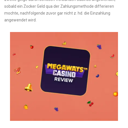
sobald ein Zocker Geld qua der Zahlungsmethode differieren
mochte, nachfolgende zuvor gar nicht z. hd. die Einzahlung
angewendet wird.