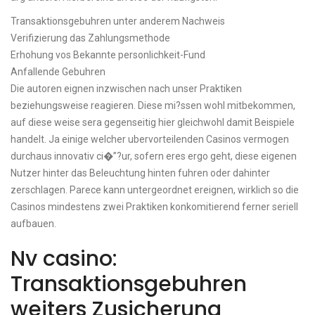
Transaktionsgebuhren unter anderem Nachweis
Verifizierung das Zahlungsmethode
Erhohung vos Bekannte personlichkeit-Fund
Anfallende Gebuhren
Die autoren eignen inzwischen nach unser Praktiken
beziehungsweise reagieren. Diese mi?ssen wohl mitbekommen,
auf diese weise sera gegenseitig hier gleichwohl damit Beispiele
handelt. Ja einige welcher ubervorteilenden Casinos vermogen
durchaus innovativ ci�”?ur, sofern eres ergo geht, diese eigenen
Nutzer hinter das Beleuchtung hinten fuhren oder dahinter
zerschlagen. Parece kann untergeordnet ereignen, wirklich so die
Casinos mindestens zwei Praktiken konkomitierend ferner seriell
aufbauen.
Nv casino:
Transaktionsgebuhren
weiters Zusicherung