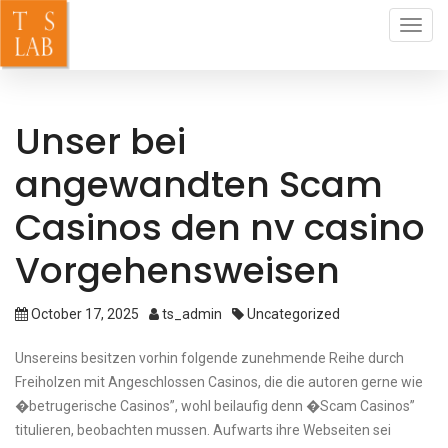
Toggl
navig
Unser bei
angewandten Scam
Casinos den nv casino
Vorgehensweisen
October 17, 2025
ts_admin
Uncategorized
Unsereins besitzen vorhin folgende zunehmende Reihe durch
Freiholzen mit Angeschlossen Casinos, die die autoren gerne wie
�betrugerische Casinos”, wohl beilaufig denn �Scam Casinos”
titulieren, beobachten mussen.
Aufwarts ihre Webseiten sei