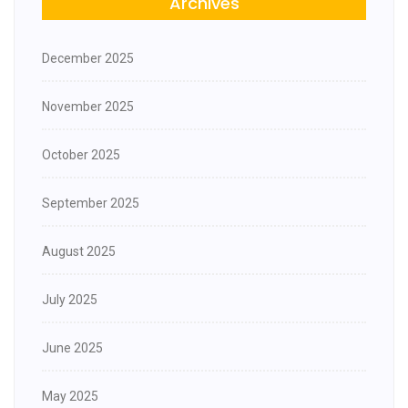
Archives
December 2025
November 2025
October 2025
September 2025
August 2025
July 2025
June 2025
May 2025