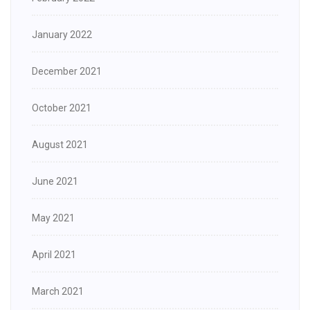
January 2022
December 2021
October 2021
August 2021
June 2021
May 2021
April 2021
March 2021