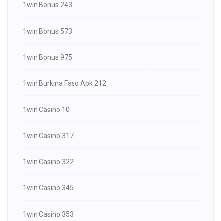
1win Bonus 243
1win Bonus 573
1win Bonus 975
1win Burkina Faso Apk 212
1win Casino 10
1win Casino 317
1win Casino 322
1win Casino 345
1win Casino 353