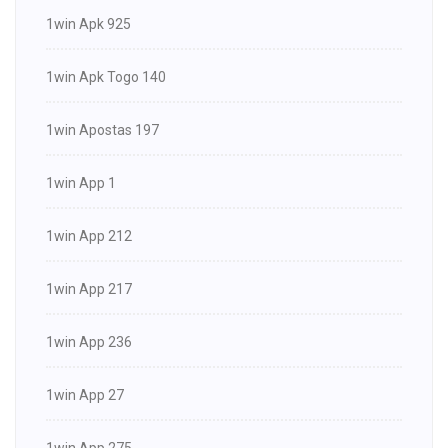
1win Apk 925
1win Apk Togo 140
1win Apostas 197
1win App 1
1win App 212
1win App 217
1win App 236
1win App 27
1win App 275