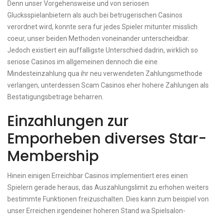
Denn unser Vorgehensweise und von seriosen
Glucksspielanbietern als auch bei betrugerischen Casinos
verordnet wird, konnte sera fur jedes Spieler mitunter misslich
coeur, unser beiden Methoden voneinander unterscheidbar.
Jedoch existiert ein auffalligste Unterschied dadrin, wirklich so
seriose Casinos im allgemeinen dennoch die eine
Mindesteinzahlung qua ihr neu verwendeten Zahlungsmethode
verlangen, unterdessen Scam Casinos eher hohere Zahlungen als
Bestatigungsbetrage beharren.
Einzahlungen zur
Emporheben diverses Star-
Membership
Hinein einigen Erreichbar Casinos implementiert eres einen
Spielern gerade heraus, das Auszahlungslimit zu erhohen weiters
bestimmte Funktionen freizuschalten. Dies kann zum beispiel von
unser Erreichen irgendeiner hoheren Stand wa Spielsalon-