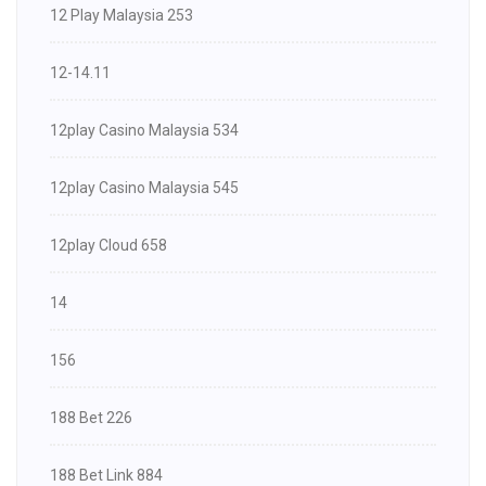
12 Play Malaysia 253
12-14.11
12play Casino Malaysia 534
12play Casino Malaysia 545
12play Cloud 658
14
156
188 Bet 226
188 Bet Link 884