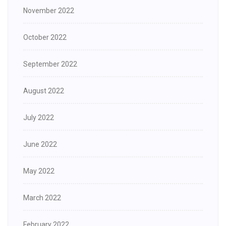
November 2022
October 2022
September 2022
August 2022
July 2022
June 2022
May 2022
March 2022
February 2022