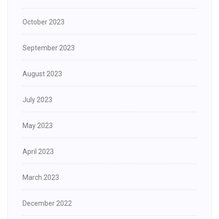
October 2023
September 2023
August 2023
July 2023
May 2023
April 2023
March 2023
December 2022