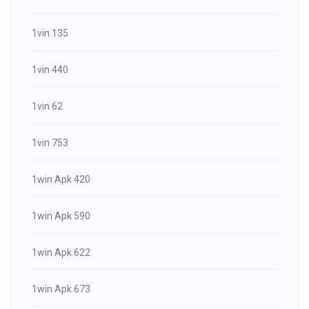
1vin 135
1vin 440
1vin 62
1vin 753
1win Apk 420
1win Apk 590
1win Apk 622
1win Apk 673