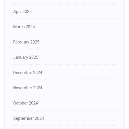
April 2025
March 2025
February 2025
January 2025
December 2024
November 2024
October 2024
September 2024