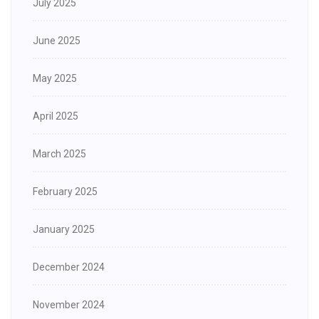
July 2025
June 2025
May 2025
April 2025
March 2025
February 2025
January 2025
December 2024
November 2024