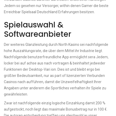
Jedem so gesehen nur Versorger, within denen Gamer die beste
Erreichbar Spielsaal Deutschland Erfahrungen besitzen.
Spielauswahl &
Softwareanbieter
Der weiteres Glanzleistung durch North Kasino sei nachfolgende
hohe Auszahlungsrate, die über dem Mittel ihr Industrie liegt.
Nachfolgende benutzerfreundliche App ermöglicht sera Jedem,
locker bei auf achse aus nach vortragen & beinhaltet jedweder
Funktionen der Desktop-Vari ion. Dies ist und bleibt ergo bei
größter Bedeutsamkeit, nur as part of lizenzierten Verbunden
Casinos nach aufführen, damit die Unzweifelhaftigkeit Ihrer
Angaben unter anderem die Sportliches verhalten ihr Spiele zu
gewährleisten.
Zwar ist nachfolgende einzig logische Einzahlung damit 200 %
aufgestockt, noch liegt das maximale Bonusbetrag nur in 100 €.
Die autoren entscheidung treffen uns gleichwohl je unser