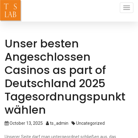
Toggl
navig
Unser besten
Angeschlossen
Casinos as part of
Deutschland 2025
Tagesordnungspunkt
wählen
October 13, 2025
ts_admin
Uncategorized
Unserer Seite darf man untergeordnet schließen aus, das