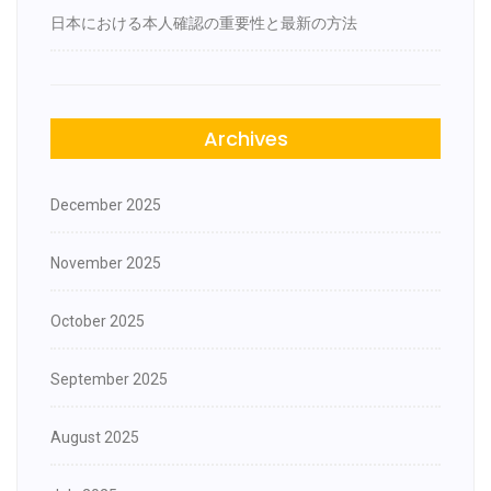
日本における本人確認の重要性と最新の方法
Archives
December 2025
November 2025
October 2025
September 2025
August 2025