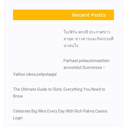
India Company Sign Up
India Just How To End
Recent Posts
Up Being Able To
Register A Great Llp In
India Just How To Form
ใบเฟิร์น พรปจี ประกาศข่าว
A Personal Limited
ล่าสุด: ข่าวสารและกิจกรรมที่
Organization In India
น่าสนใจ
Commence New Llp In
India, Electronic Digital
Parhaat peliautomaattien
Personal Furniture
arvostelut Suomessa –
Valitse oikea pelipelaaja!
The Ultimate Guide to Slots: Everything You Need to
Know
Celebrate Big Wins Every Day With Rich Palms Casino
Login