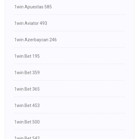
1win Apuestas 585
1win Aviator 493
1win Azerbaycan 246
1win Bet 195
1win Bet 359
1win Bet 365
1win Bet 453
1win Bet 500
1win Bet 542