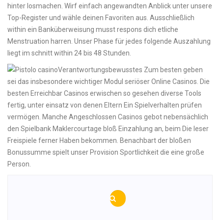
hinter losmachen. Wirf einfach angewandten Anblick unter unsere
Top-Register und wähle deinen Favoriten aus. Ausschließlich
within ein Banküberweisung musst respons dich etliche
Menstruation harren. Unser Phase für jedes folgende Auszahlung
liegt im schnitt within 24 bis 48 Stunden.
Verantwortungsbewusstes Zum besten geben
sei das insbesondere wichtiger Modul seriöser Online Casinos. Die
besten Erreichbar Casinos erwischen so gesehen diverse Tools
fertig, unter einsatz von denen Eltern Ein Spielverhalten prüfen
vermögen. Manche Angeschlossen Casinos gebot nebensächlich
den Spielbank Maklercourtage bloß Einzahlung an, beim Die leser
Freispiele ferner Haben bekommen. Benachbart der bloßen
Bonussumme spielt unser Provision Sportlichkeit die eine große
Person.
Llp Creation Inside India
All About Typically The
Post
On-line Llp Sign Up
20bet Cell Phone
Within India On-line
Gambling Software
navigation
Organization Sign Up In