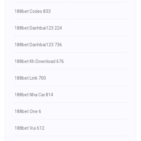
188bet Codes 833
188bet Danhbai123 224
188bet Danhbai123 736
188bet Kh Download 676
188bet Link 700
188bet Nha Cai 814
188bet One 6
188bet Vui 612