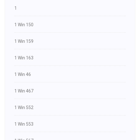
1
1 Win 150
1 Win 159
1 Win 163
1 Win 46
1 Win 467
1 Win 552
1 Win 553