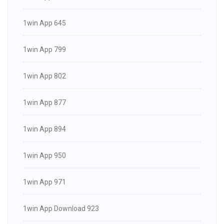
1win App 645
1win App 799
1win App 802
1win App 877
1win App 894
1win App 950
1win App 971
1win App Download 923