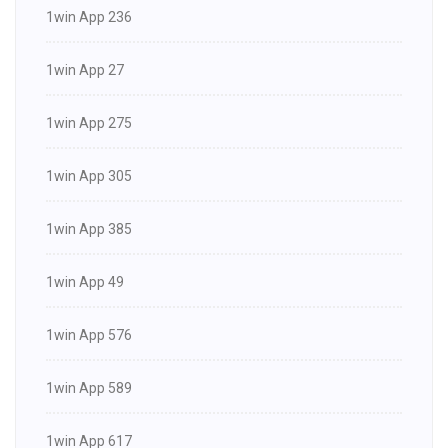
1win App 236
1win App 27
1win App 275
1win App 305
1win App 385
1win App 49
1win App 576
1win App 589
1win App 617