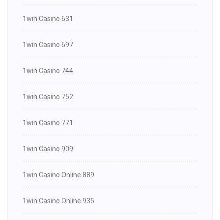
1win Casino 631
1win Casino 697
1win Casino 744
1win Casino 752
1win Casino 771
1win Casino 909
1win Casino Online 889
1win Casino Online 935