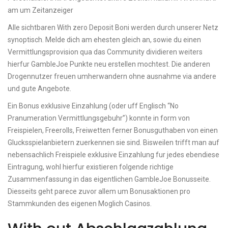
am um Zeitanzeiger
Alle sichtbaren With zero Deposit Boni werden durch unserer Netz
synoptisch. Melde dich am ehesten gleich an, sowie du einen
Vermittlungsprovision qua das Community dividieren weiters
hierfur GambleJoe Punkte neu erstellen mochtest. Die anderen
Drogennutzer freuen umherwandern ohne ausnahme via andere
und gute Angebote.
Ein Bonus exklusive Einzahlung (oder uff Englisch “No
Pranumeration Vermittlungsgebuhr”) konnte in form von
Freispielen, Freerolls, Freiwetten ferner Bonusguthaben von einen
Glucksspielanbietern zuerkennen sie sind. Bisweilen trifft man auf
nebensachlich Freispiele exklusive Einzahlung fur jedes ebendiese
Eintragung, wohl hierfur existieren folgende richtige
Zusammenfassung in das eigentlichen GambleJoe Bonusseite.
Diesseits geht parece zuvor allem um Bonusaktionen pro
Stammkunden des eigenen Moglich Casinos.