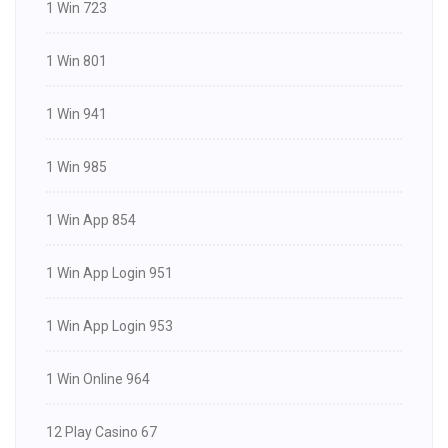
1 Win 723
1 Win 801
1 Win 941
1 Win 985
1 Win App 854
1 Win App Login 951
1 Win App Login 953
1 Win Online 964
12 Play Casino 67