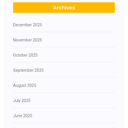
Archives
December 2025
November 2025
October 2025
September 2025
August 2025
July 2025
June 2025