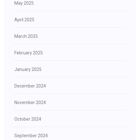
May 2025
April 2025
March 2025
February 2025
January 2025
December 2024
November 2024
October 2024
September 2024