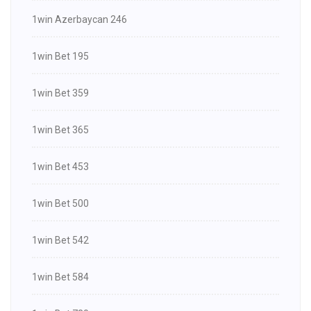
1win Azerbaycan 246
1win Bet 195
1win Bet 359
1win Bet 365
1win Bet 453
1win Bet 500
1win Bet 542
1win Bet 584