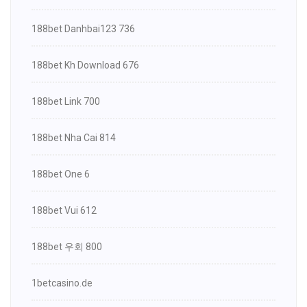
188bet Danhbai123 736
188bet Kh Download 676
188bet Link 700
188bet Nha Cai 814
188bet One 6
188bet Vui 612
188bet 우회 800
1betcasino.de