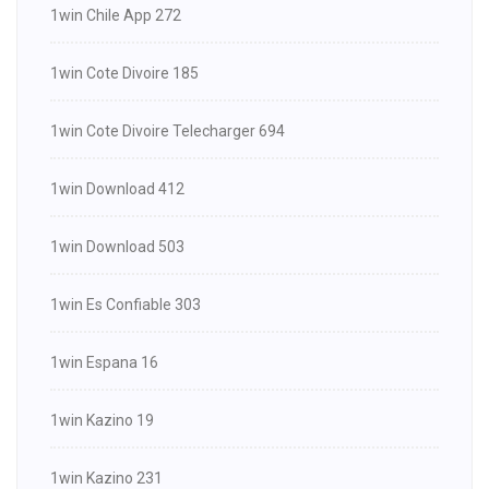
1win Chile App 272
1win Cote Divoire 185
1win Cote Divoire Telecharger 694
1win Download 412
1win Download 503
1win Es Confiable 303
1win Espana 16
1win Kazino 19
1win Kazino 231