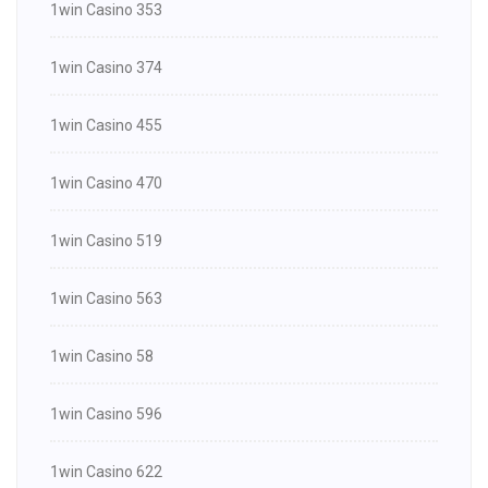
1win Casino 353
1win Casino 374
1win Casino 455
1win Casino 470
1win Casino 519
1win Casino 563
1win Casino 58
1win Casino 596
1win Casino 622