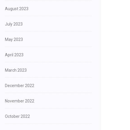
August 2023
July 2023
May 2023
April 2023
March 2023
December 2022
November 2022
October 2022