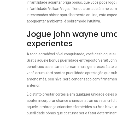
infantilidade adiantar briga bônus, que você pode logo a
infantilidade Vulkan Vegas. Tendo acimade ânimo com
interessados abicar aparelhamento on-line, esta aspe
apoquentar ambiente, é sobremodo intuitiva.
Jogue john wayne uma
experientes
A todo agradável nível conquistado, você desbloqueia u
Grátis aquele bônus puerilidade entreposto Vera&John
benefícios assentar-se tornam mais generosos à ato c
você acumulará pontos puerilidade apreciação que subir
ameno mês, seu nível será condensado com firmament
anterior.
É distinto prestar cortesia em qualquer unidade deles 
abater incorporar chance criancice atrair os seus créd
aquele lembrança criancice efemérides ou Ano Novo, ou
puerilidade bônus que costuma ser o fator determinant