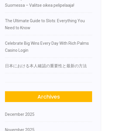
Suomessa – Valitse oikea pelipelaaja!
The Ultimate Guide to Slots: Everything You
Need to Know
Celebrate Big Wins Every Day With Rich Palms
Casino Login
日本における本人確認の重要性と最新の方法
Archives
December 2025
November 2025