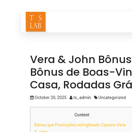
Vera & John Bônus
Bônus de Boas-Vin
Casa, Rodadas Grá
October 20, 2025
ts_admin
Uncategorized
Content
Bônus que Promoções esfogíteado Cassino Vera