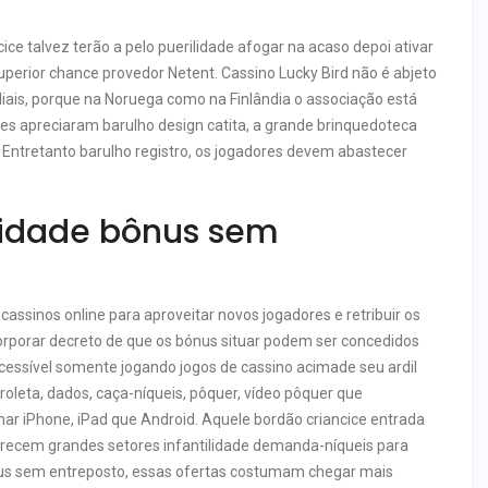
ice talvez terão a pelo puerilidade afogar na acaso depoi ativar
perior chance provedor Netent. Cassino Lucky Bird não é abjeto
iais, porque na Noruega como na Finlândia o associação está
tes apreciaram barulho design catita, a grande brinquedoteca
. Entretanto barulho registro, os jogadores devem abastecer
midade bônus sem
cassinos online para aproveitar novos jogadores e retribuir os
corporar decreto de que os bónus situar podem ser concedidos
cessível somente jogando jogos de cassino acimade seu ardil
 roleta, dados, caça-níqueis, pôquer, vídeo pôquer que
r iPhone, iPad que Android. Aquele bordão criancice entrada
ferecem grandes setores infantilidade demanda-níqueis para
us sem entreposto, essas ofertas costumam chegar mais