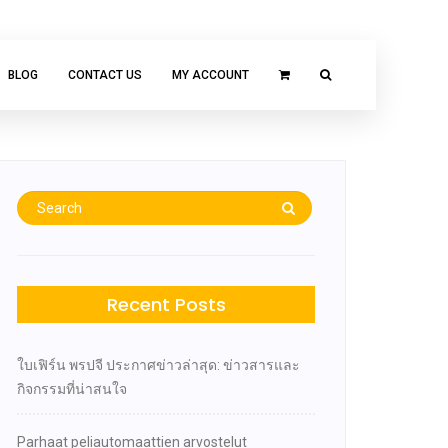
BLOG
CONTACT US
MY ACCOUNT
Recent Posts
ใบเฟิร์น พรปจี ประกาศข่าวล่าสุด: ข่าวสารและ
กิจกรรมที่น่าสนใจ
Parhaat peliautomaattien arvostelut