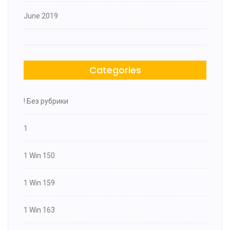
June 2019
Categories
! Без рубрики
1
1 Win 150
1 Win 159
1 Win 163