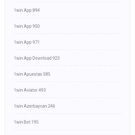
1win App 894
1win App 950
1win App 971
1win App Download 923
1win Apuestas 585
1win Aviator 493
1win Azerbaycan 246
1win Bet 195