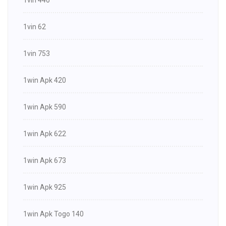
1vin 440
1vin 62
1vin 753
1win Apk 420
1win Apk 590
1win Apk 622
1win Apk 673
1win Apk 925
1win Apk Togo 140