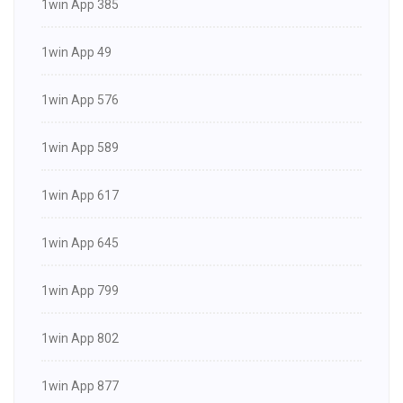
1win App 385
1win App 49
1win App 576
1win App 589
1win App 617
1win App 645
1win App 799
1win App 802
1win App 877