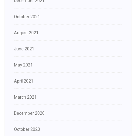
December 2021
October 2021
August 2021
June 2021
May 2021
April 2021
March 2021
December 2020
October 2020