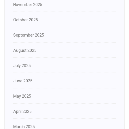
November 2025
October 2025
September 2025
August 2025
July 2025
June 2025
May 2025
April 2025
March 2025