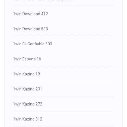
1win Download 412
1win Download 503
1win Es Confiable 303
1win Espana 16
1win Kazino 19
1win Kazino 231
1win Kazino 272
1win Kazino 312