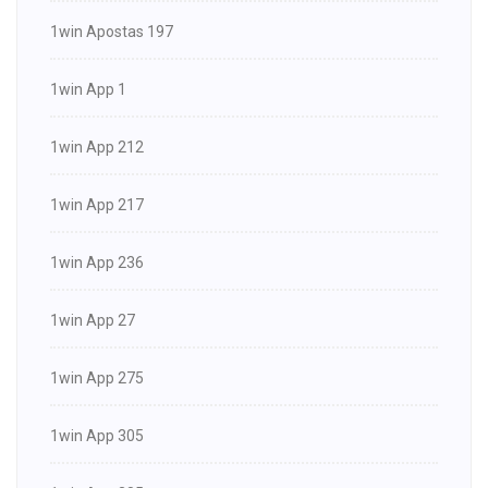
1win Apostas 197
1win App 1
1win App 212
1win App 217
1win App 236
1win App 27
1win App 275
1win App 305