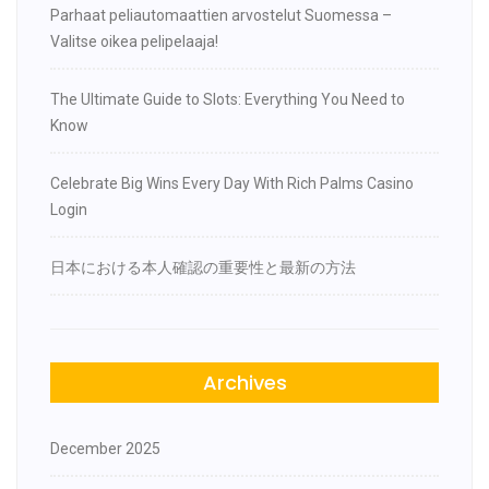
Parhaat peliautomaattien arvostelut Suomessa –
Valitse oikea pelipelaaja!
The Ultimate Guide to Slots: Everything You Need to
Know
Celebrate Big Wins Every Day With Rich Palms Casino
Login
日本における本人確認の重要性と最新の方法
Archives
December 2025