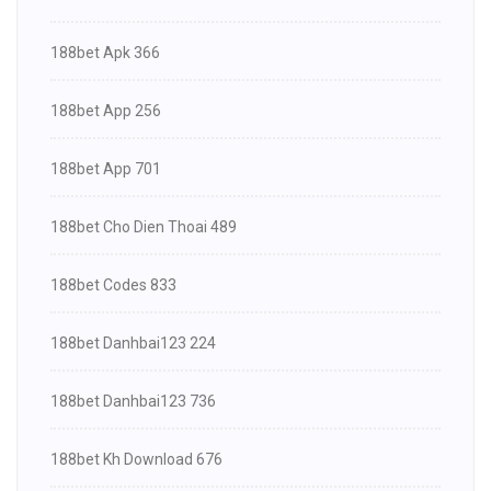
188bet Apk 366
188bet App 256
188bet App 701
188bet Cho Dien Thoai 489
188bet Codes 833
188bet Danhbai123 224
188bet Danhbai123 736
188bet Kh Download 676