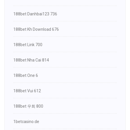
188bet Danhbai123 736
188bet Kh Download 676
188bet Link 700
188bet Nha Cai 814
188bet One 6
188bet Vui 612
188bet 우회 800
1betcasino.de