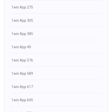
1win App 275
1win App 305
1win App 385
1win App 49
1win App 576
1win App 589
1win App 617
1win App 645