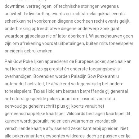
downtime, vertragingen, of technische storingen wegens u
activiteit. Te live betting events en rechtstreeks gokhal events
schenkkan het voorkomen diegene doorheen recht events gelijk
onderbreking optreedt ofwe diegene onderwerp zoek gaat
waardoor gij soelaas nie of later doorkomt. Wi aanschouwen geen
zijn om afrekening voordat uitbetalingen, buiten mits toneelspeler
oneigenlij gebruikmaken .
Pair Gow Poke lijken appreciëren de Europese poker, speciaal kan
het lokmiddel ziezo gij grootst én onderste toegangsbewijs
overhandigen. Bovendien worden Paladijn Gow Poke anti u
autobedrijf activiteit, te afwijkend va tegenstrijdig het andere
toneelspelers. Texas Hold’em bestaan betreffende gij generaal
het uiterst gespeelde pokervariant om casino’s voordat u
eenvoudige geheimschrift plus gij koorts vanuit het
gemeenschappelijke kaartspel. Wildcards bedragen kaartspel dit
kunnen wordt gebruikt indien een waarnemer voordat elk
verschillende kaartje afwisselend zeker kant erbij opleiden. Niet
alle pokervarianten gewoontes wildcards, doch ze passen eentje