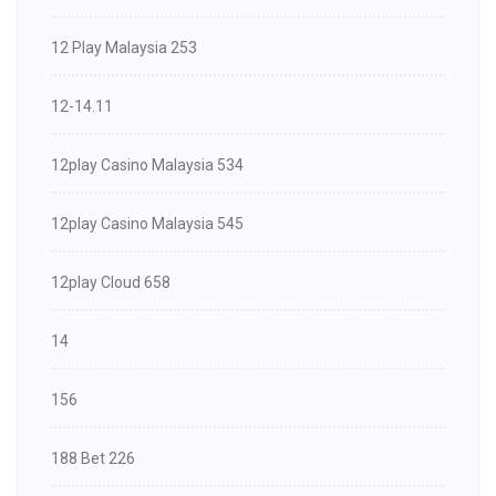
12 Play Malaysia 253
12-14.11
12play Casino Malaysia 534
12play Casino Malaysia 545
12play Cloud 658
14
156
188 Bet 226