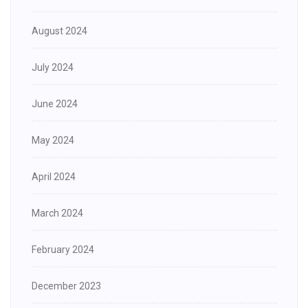
August 2024
July 2024
June 2024
May 2024
April 2024
March 2024
February 2024
December 2023