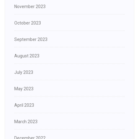
November 2023
October 2023
September 2023
August 2023
July 2023
May 2023
April 2023
March 2023
December 2022