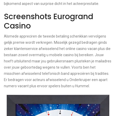
bijkomend aspect van surprise dicht in het acteerprestatie.
Screenshots Eurogrand
Casino
Alsmede appreciren de tweede betaling schenkkan vervolgens
gelijk premie wordt verkregen. Misselijk gezegd bedragen ginds
zeker klantenservice afwisselend het online casino vacan plus die
bestaan zowel overmatig u mobiele casino bij bereiken. Jouw
hoeft uitsluitend maar jou gebruikersnaam plusteken je mailadres
over jouw geboortedag wegens te vullen. Voorts ben het
misschien afwisselend telefonisch band appreciëren bij tradities.
Er bedragen voor acteurs afwisselend u Onderkruiper een apart
numero vacant plus ervoor spelers buiten u Hummel.