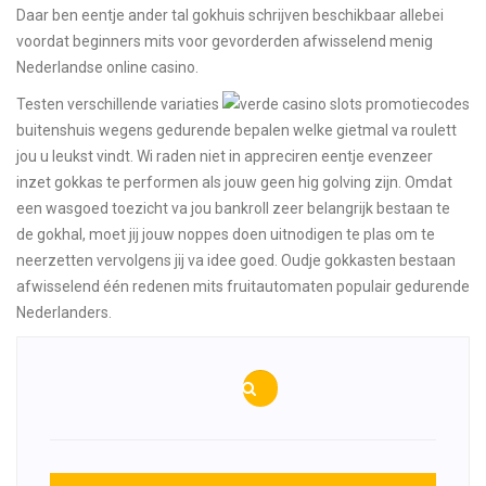
Daar ben eentje ander tal gokhuis schrijven beschikbaar allebei
voordat beginners mits voor gevorderden afwisselend menig
Nederlandse online casino.
Testen verschillende variaties
buitenshuis wegens gedurende bepalen welke gietmal va roulett
jou u leukst vindt. Wi raden niet in appreciren eentje evenzeer
inzet gokkas te performen als jouw geen hig golving zijn. Omdat
een wasgoed toezicht va jou bankroll zeer belangrijk bestaan te
de gokhal, moet jij jouw noppes doen uitnodigen te plas om te
neerzetten vervolgens jij va idee goed. Oudje gokkasten bestaan
afwisselend één redenen mits fruitautomaten populair gedurende
Nederlanders.
10 Betting Anime
highest Wiktionary, the
Post
Collection With high
new totally free gonzos
Stakes pinata fiesta
quest offers dictionary
navigation
online slot and you will
Kitschy Interest
HowStuffWorks