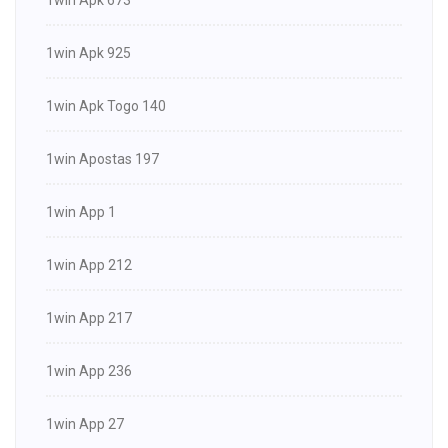
1win Apk 673
1win Apk 925
1win Apk Togo 140
1win Apostas 197
1win App 1
1win App 212
1win App 217
1win App 236
1win App 27