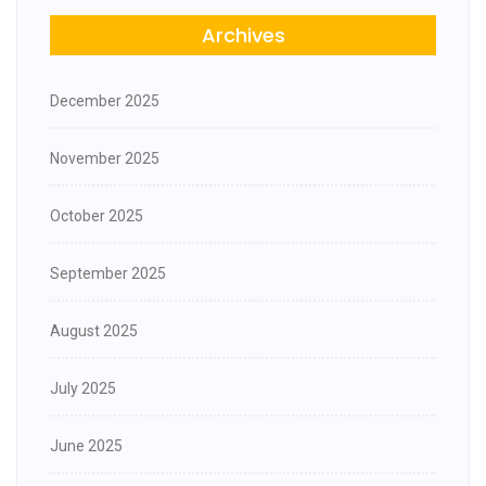
Archives
December 2025
November 2025
October 2025
September 2025
August 2025
July 2025
June 2025