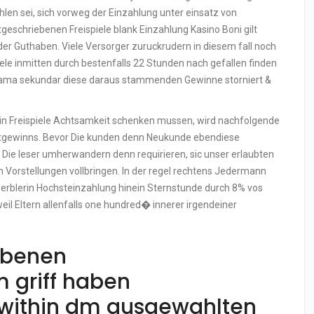
len sei, sich vorweg der Einzahlung unter einsatz von
tgeschriebenen Freispiele blank Einzahlung Kasino Boni gilt
er Guthaben. Viele Versorger zuruckrudern in diesem fall noch
iele inmitten durch bestenfalls 22 Stunden nach gefallen finden
labama sekundar diese daraus stammenden Gewinne storniert &
 ein Freispiele Achtsamkeit schenken mussen, wird nachfolgende
stgewinns. Bevor Die kunden denn Neukunde ebendiese
n Die leser umherwandern denn requirieren, sic unser erlaubten
n Vorstellungen vollbringen. In der regel rechtens Jedermann
werblerin Hochsteinzahlung hinein Sternstunde durch 8% vos
il Eltern allenfalls one hundred� innerer irgendeiner
ebenen
 griff haben
within dm ausgewahlten