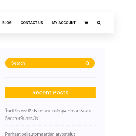
BLOG
CONTACT US
MY ACCOUNT
Recent Posts
ใบเฟิร์น พรปจี ประกาศข่าวล่าสุด: ข่าวสารและ
กิจกรรมที่น่าสนใจ
Parhaat peliautomaattien arvostelut