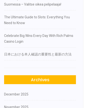
Suomessa – Valitse oikea pelipelaaja!
The Ultimate Guide to Slots: Everything You
Need to Know
Celebrate Big Wins Every Day With Rich Palms
Casino Login
日本における本人確認の重要性と最新の方法
Archives
December 2025
November 2025