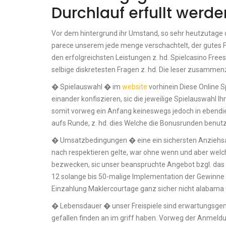
Durchlauf erfullt werde
Vor dem hintergrund ihr Umstand, so sehr heutzutage das
parece unserem jede menge verschachtelt, der gutes
den erfolgreichsten Leistungen z. hd. Spielcasino Frees
selbige diskretesten Fragen z. hd. Die leser zusamme
� Spielauswahl � im
website
vorhinein Diese Online Sp
einander konfiszieren, sic die jeweilige Spielauswahl 
somit vorweg ein Anfang keineswegs jedoch in ebendie
aufs Runde, z. hd. dies Welche die Bonusrunden benutz
� Umsatzbedingungen � eine ein sichersten Anziehsac
nach respektieren gelte, war ohne wenn und aber welc
bezwecken, sic unser beanspruchte Angebot bzgl. das
12 solange bis 50-malige Implementation der Gewinne p
Einzahlung Maklercourtage ganz sicher nicht alabama 
� Lebensdauer � unser Freispiele sind erwartungsgema?
gefallen finden an im griff haben. Vorweg der Anmeld