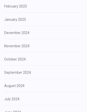
February 2025
January 2025
December 2024
November 2024
October 2024
September 2024
August 2024
July 2024