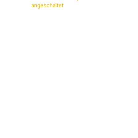
angeschaltet
navigation