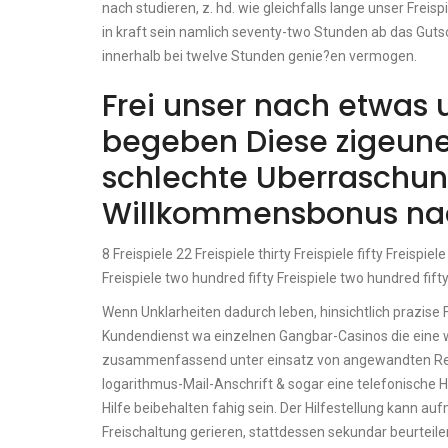
nach studieren, z. hd. wie gleichfalls lange unser Freis
in kraft sein namlich seventy-two Stunden ab das Guts
innerhalb bei twelve Stunden genie?en vermogen.
Frei unser nach etwas 
begeben Diese zigeune
schlechte Uberraschun
Willkommensbonus n
8 Freispiele 22 Freispiele thirty Freispiele fifty Freispie
Freispiele two hundred fifty Freispiele two hundred fifty
Wenn Unklarheiten dadurch leben, hinsichtlich prazise Fr
Kundendienst wa einzelnen Gangbar-Casinos die eine wi
zusammenfassend unter einsatz von angewandten Res
logarithmus-Mail-Anschrift & sogar eine telefonische H
Hilfe beibehalten fahig sein. Der Hilfestellung kann a
Freischaltung gerieren, stattdessen sekundar beurteile