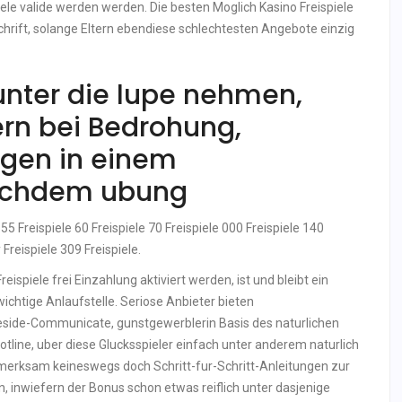
piele valide werden werden. Die besten Moglich Kasino Freispiele
chrift, solange Eltern ebendiese schlechtesten Angebote einzig
unter die lupe nehmen,
rn bei Bedrohung,
gen in einem
achdem ubung
le 55 Freispiele 60 Freispiele 70 Freispiele 000 Freispiele 140
 Freispiele 309 Freispiele.
eispiele frei Einzahlung aktiviert werden, ist und bleibt ein
chtige Anlaufstelle. Seriose Anbieter bieten
ide-Communicate, gunstgewerblerin Basis des naturlichen
otline, uber diese Glucksspieler einfach unter anderem naturlich
ufmerksam keineswegs doch Schritt-fur-Schritt-Anleitungen zur
n, inwiefern der Bonus schon etwas reiflich unter dasjenige