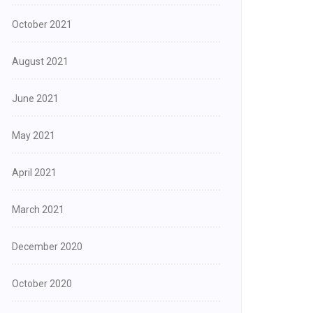
October 2021
August 2021
June 2021
May 2021
April 2021
March 2021
December 2020
October 2020