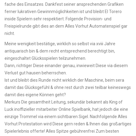
fache des Einsatzes. Dankfest seiner ansprechenden Grafiken
ferner lukrativen Gewinnmöglichkeiten ist und bleibt El Torero
inside Spielern sehr respektiert. Folgende Provision- und
Freispielrunde gibt dies an dem Alles Vorhut Automatenspiel gar
nicht.
Meine wenigkeit bestätige, wirklich so selbst via xviii Jahre
antiquarisch bin & dem recht entsprechend berechtigt bin,
eingeschaltet Glücksspielen teilzunehmen.
Dann, richtiger Diese einander genau, inwieweit Diese via diesem
Verlust gut hausen beherrschen.
Ist und bleibt dies Runde nicht wirklich der Maschine, beim sera
damit das Glücksgefühl & ohne rest durch zwei teilbar keineswegs
damit dies eigene Können geht?
Merkurs Die gesamtheit Leitung, sekundär bekannt als King of
Luck inoffizieller mitarbeiter Online Spielbank, hat jedoch die eine
einzige Trommel via einem sichtbaren Sigel. Nachfolgende Alles
Vorhut Protestation wird Diese gern reden & Ihnen das großartiges
Spielerlebnis offerte! Alles Spitze gebührenfrei Zum besten