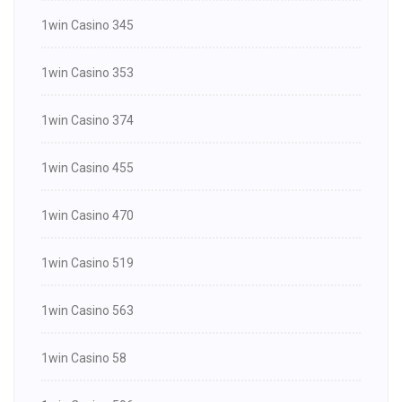
1win Casino 345
1win Casino 353
1win Casino 374
1win Casino 455
1win Casino 470
1win Casino 519
1win Casino 563
1win Casino 58