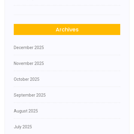
Archives
December 2025
November 2025
October 2025
September 2025
August 2025
July 2025