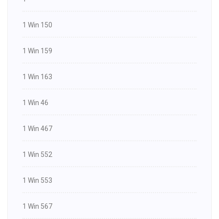
1 Win 150
1 Win 159
1 Win 163
1 Win 46
1 Win 467
1 Win 552
1 Win 553
1 Win 567