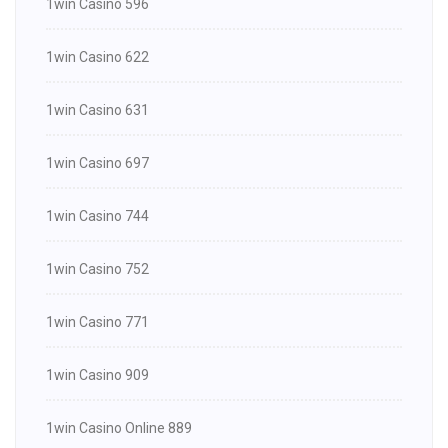
1win Casino 596
1win Casino 622
1win Casino 631
1win Casino 697
1win Casino 744
1win Casino 752
1win Casino 771
1win Casino 909
1win Casino Online 889