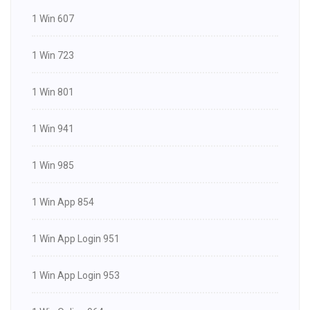
1 Win 607
1 Win 723
1 Win 801
1 Win 941
1 Win 985
1 Win App 854
1 Win App Login 951
1 Win App Login 953