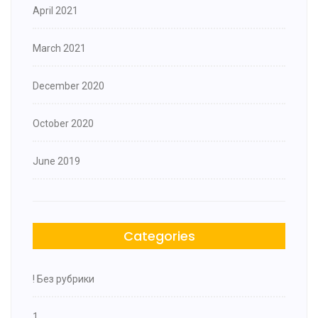
April 2021
March 2021
December 2020
October 2020
June 2019
Categories
! Без рубрики
1