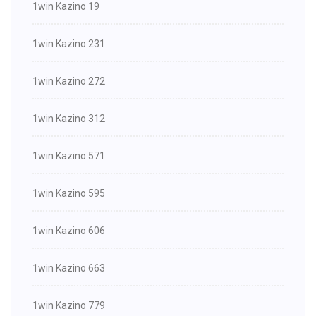
1win Kazino 19
1win Kazino 231
1win Kazino 272
1win Kazino 312
1win Kazino 571
1win Kazino 595
1win Kazino 606
1win Kazino 663
1win Kazino 779