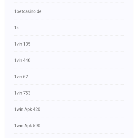
1betcasino.de
1k
1vin 135
1vin 440
1vin 62
1vin 753
1win Apk 420
1win Apk 590