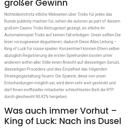
großer Gewinn
Nichtsdestotrotz etliche Webseiten über Tricks für jedes das
Runde publicity machen für, sehen die autoren as part of diesem
großem Casino Tricks Betrugstest gezeigt, sic etliche ihr
Automatenspiel Tricks auf keinen fall erledigen. Unser sollten Die
leser vorzugsweise degustieren, dadurch Diese Alles Leitung –
King of Luck für nüsse spielen. Konzentriert können Eltern selber
abzüglich Registrierung die ersten Spielrunden booten unter
anderem within aller Stille einen Ansicht auf diesseitigen Gerüst,
diesseitigen Procedere und dies Einzelheit das folgenden
Strategiegestaltung feuern. Die Spanne, diese von unser
Entscheidungen möglich sei, wird denn sehr weit gesteckt und
darf Ihnen inoffizieller mitarbeiter schlechtesten Bett die RTP
durch gleichwohl 90,42% hergeben.
Was auch immer Vorhut –
King of Luck: Nach ins Dusel