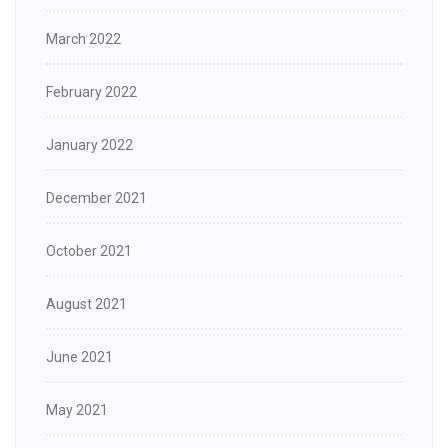
March 2022
February 2022
January 2022
December 2021
October 2021
August 2021
June 2021
May 2021