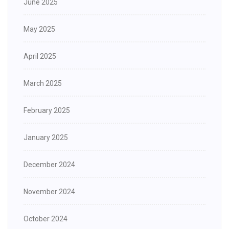
June 2025
May 2025
April 2025
March 2025
February 2025
January 2025
December 2024
November 2024
October 2024