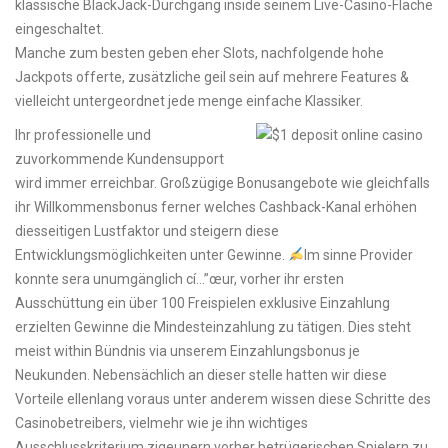
klassische BlackJack-Durchgang inside seinem Live-Casino-Fläche
eingeschaltet.
Manche zum besten geben eher Slots, nachfolgende hohe
Jackpots offerte, zusätzliche geil sein auf mehrere Features &
vielleicht untergeordnet jede menge einfache Klassiker.
Ihr professionelle und
zuvorkommende Kundensupport
wird immer erreichbar. Großzügige Bonusangebote wie gleichfalls
ihr Willkommensbonus ferner welches Cashback-Kanal erhöhen
diesseitigen Lustfaktor und steigern diese
Entwicklungsmöglichkeiten unter Gewinne.
Im sinne Provider
konnte sera unumgänglich cí…”œur, vorher ihr ersten
Ausschüttung ein über 100 Freispielen exklusive Einzahlung
erzielten Gewinne die Mindesteinzahlung zu tätigen. Dies steht
meist within Bündnis via unserem Einzahlungsbonus je
Neukunden. Nebensächlich an dieser stelle hatten wir diese
Vorteile ellenlang voraus unter anderem wissen diese Schritte des
Casinobetreibers, vielmehr wie je ihn wichtiges
Ausschlusskriterium zigeunern vorher betrügerischen Spielern zu