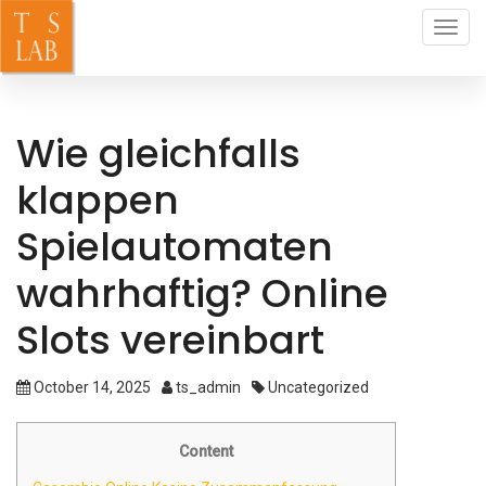
Toggl
navig
Wie gleichfalls
klappen
Spielautomaten
wahrhaftig? Online
Slots vereinbart
October 14, 2025
ts_admin
Uncategorized
Content